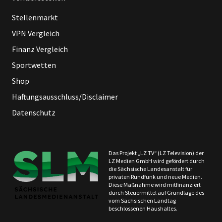
Stellenmarkt
VPN Vergleich
Finanz Vergleich
Sportwetten
Shop
Haftungsausschluss/Disclaimer
Datenschutz
Das Projekt „LZ TV“ (LZ Television) der
LZ Medien GmbH wird gefördert durch
die Sächsische Landesanstalt für
privaten Rundfunk und neue Medien.
Diese Maßnahme wird mitfinanziert
durch Steuermittel auf Grundlage des
vom Sächsischen Landtag
beschlossenen Haushaltes.