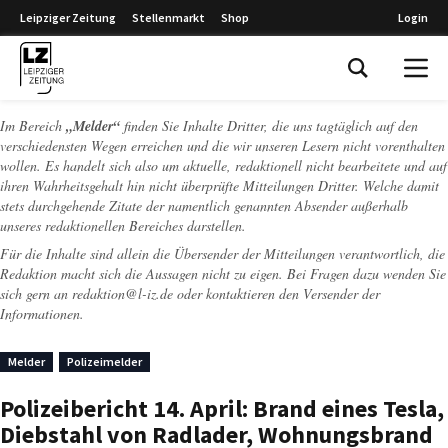
Leipziger Zeitung
Stellenmarkt
Shop
Login
Leipziger Zeitung
Im Bereich
„Melder“
finden Sie Inhalte Dritter, die uns tagtäglich auf den
verschiedensten Wegen erreichen und die wir unseren Lesern nicht vorenthalten
wollen. Es handelt sich also um aktuelle, redaktionell nicht bearbeitete und auf
ihren Wahrheitsgehalt hin nicht überprüfte Mitteilungen Dritter. Welche damit
stets durchgehende Zitate der namentlich genannten Absender außerhalb
unseres redaktionellen Bereiches darstellen.
Für die Inhalte sind allein die Übersender der Mitteilungen verantwortlich, die
Redaktion macht sich die Aussagen nicht zu eigen. Bei Fragen dazu wenden Sie
sich gern an
redaktion@l-iz.de
oder kontaktieren den Versender der
Informationen.
Melder
Polizeimelder
Polizeibericht 14. April: Brand eines Tesla,
Diebstahl von Radlader, Wohnungsbrand