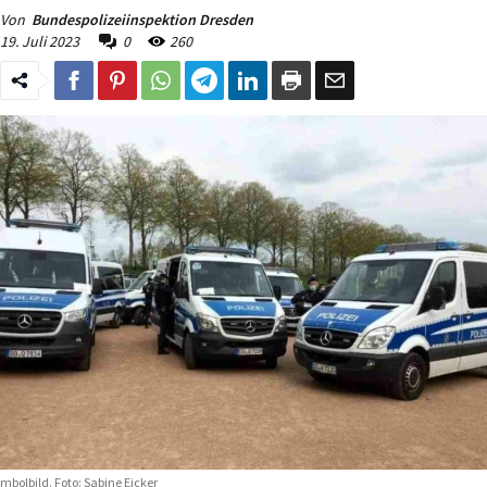
Von
Bundespolizeiinspektion Dresden
19. Juli 2023
0
260
mbolbild. Foto: Sabine Eicker