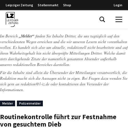
Leipziger Zeitung
Stellenmarkt
Shop
Login
Leipziger Zeitung
Im Bereich
„Melder“
finden Sie Inhalte Dritter, die uns tagtäglich auf den
verschiedensten Wegen erreichen und die wir unseren Lesern nicht vorenthalten
wollen. Es handelt sich also um aktuelle, redaktionell nicht bearbeitete und auf
ihren Wahrheitsgehalt hin nicht überprüfte Mitteilungen Dritter. Welche damit
stets durchgehende Zitate der namentlich genannten Absender außerhalb
unseres redaktionellen Bereiches darstellen.
Für die Inhalte sind allein die Übersender der Mitteilungen verantwortlich, die
Redaktion macht sich die Aussagen nicht zu eigen. Bei Fragen dazu wenden Sie
sich gern an
redaktion@l-iz.de
oder kontaktieren den Versender der
Informationen.
Melder
Polizeimelder
Routinekontrolle führt zur Festnahme
von gesuchtem Dieb