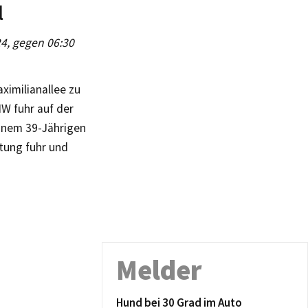
l
024, gegen 06:30
imilianallee zu
MW fuhr auf der
inem 39-Jährigen
htung fuhr und
Melder
Hund bei 30 Grad im Auto