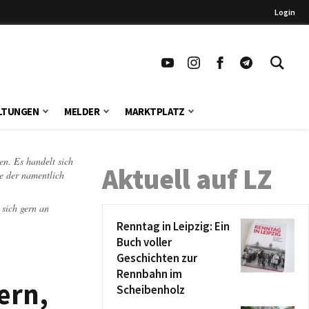
Login
LTUNGEN
MELDER
MARKTPLATZ
en. Es handelt sich
Aktuell auf LZ
te der namentlich
 sich gern an
Renntag in Leipzig: Ein
Buch voller
Geschichten zur
Rennbahn im
ern,
Scheibenholz