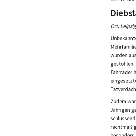
Diebst
Ort: Leipzi
Unbekannte
Mehrfamilie
wurden aus
gestohlen. 
Fahrräder 
eingesetzt
Tatverdäch
Zudem ware
Jährigen ge
schlussendl
rechtmäßig
besonders 