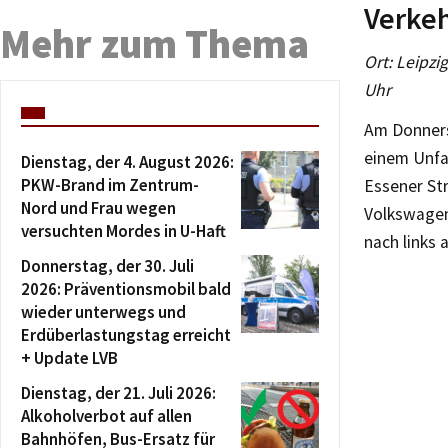
Verkeh
Mehr zum Thema
Ort: Leipzi
Uhr
Am Donners
einem Unfal
Dienstag, der 4. August 2026:
PKW-Brand im Zentrum-
Essener St
Nord und Frau wegen
Volkswagenf
versuchten Mordes in U-Haft
nach links 
Donnerstag, der 30. Juli
2026: Präventionsmobil bald
wieder unterwegs und
Erdüberlastungstag erreicht
+ Update LVB
Dienstag, der 21. Juli 2026:
Alkoholverbot auf allen
Bahnhöfen, Bus-Ersatz für