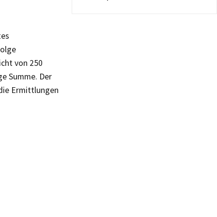
tes
Folge
icht von 250
lige Summe. Der
die Ermittlungen