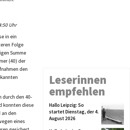
04:50 Uhr
e in ein
teren Folge
lligen Summe
mer (40) der
Aufnahmen den
Leserinnen
ekannten
empfehlen
 durch den 40-
nd konnten diese
Hallo Leipzig: So
startet Dienstag, der 4.
d an den
August 2026
wegen eines
ren gesichert.