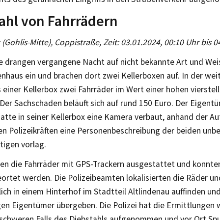
ahl von Fahrrädern
g (Gohlis-Mitte), Coppistraße, Zeit: 03.01.2024, 00:10 Uhr bis 
 drangen vergangene Nacht auf nicht bekannte Art und Weis
nhaus ein und brachen dort zwei Kellerboxen auf. In der wei
 einer Kellerbox zwei Fahrräder im Wert einer hohen vierste
Der Sachschaden beläuft sich auf rund 150 Euro. Der Eigentü
hatte in seiner Kellerbox eine Kamera verbaut, anhand der 
en Polizeikräften eine Personenbeschreibung der beiden unb
tigen vorlag.
n die Fahrräder mit GPS-Trackern ausgestattet und konnten
ortet werden. Die Polizeibeamten lokalisierten die Räder u
ich in einem Hinterhof im Stadtteil Altlindenau auffinden un
en Eigentümer übergeben. Die Polizei hat die Ermittlungen 
schweren Falls des Diebstahls aufgenommen und vor Ort Spu