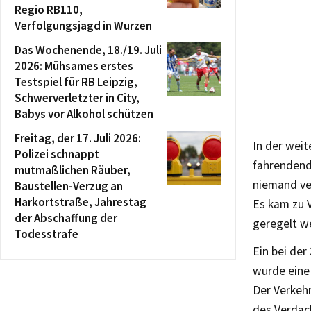
Regio RB110,
Verfolgungsjagd in Wurzen
Das Wochenende, 18./19. Juli
2026: Mühsames erstes
Testspiel für RB Leipzig,
Schwerverletzter in City,
Babys vor Alkohol schützen
Freitag, der 17. Juli 2026:
In der wei
Polizei schnappt
fahrendend
mutmaßlichen Räuber,
niemand ve
Baustellen-Verzug an
Harkortstraße, Jahrestag
Es kam zu 
der Abschaffung der
geregelt w
Todesstrafe
Ein bei der
wurde eine 
Der Verkeh
des Verdac