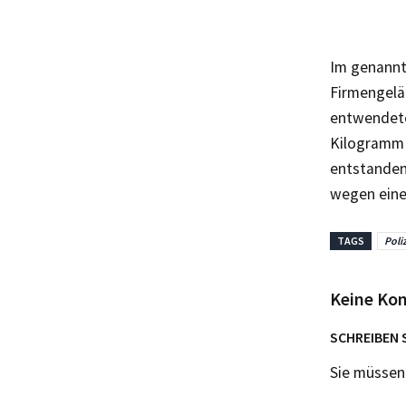
Im genannt
Firmengelän
entwendete
Kilogramm h
entstanden
wegen eine
TAGS
Poli
Keine Ko
SCHREIBEN 
Sie müsse