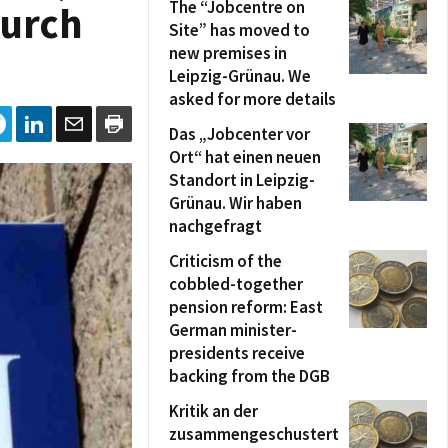
The “Jobcentre on
durch
Site” has moved to
new premises in
Leipzig-Grünau. We
asked for more details
Das „Jobcenter vor
Ort“ hat einen neuen
Standort in Leipzig-
Grünau. Wir haben
nachgefragt
Criticism of the
cobbled-together
pension reform: East
German minister-
presidents receive
backing from the DGB
Kritik an der
zusammengeschustert