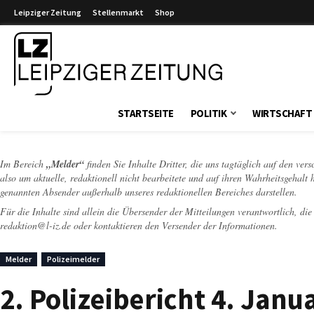
Leipziger Zeitung
Stellenmarkt
Shop
Leipziger Zeitung
STARTSEITE
POLITIK
WIRTSCHAFT
Im Bereich
„Melder“
finden Sie Inhalte Dritter, die uns tagtäglich auf den ver
also um aktuelle, redaktionell nicht bearbeitete und auf ihren Wahrheitsgehalt 
genannten Absender außerhalb unseres redaktionellen Bereiches darstellen.
Für die Inhalte sind allein die Übersender der Mitteilungen verantwortlich, di
redaktion@l-iz.de
oder kontaktieren den Versender der Informationen.
Melder
Polizeimelder
2. Polizeibericht 4. Janu