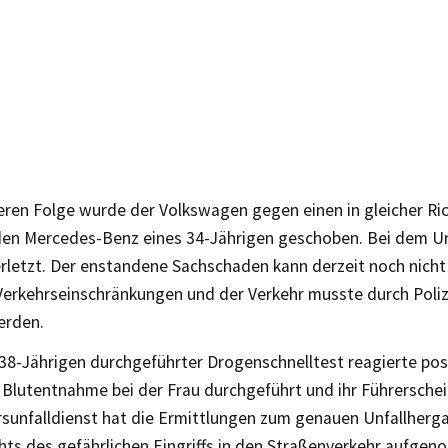
teren Folge wurde der Volkswagen gegen einen in gleicher Ri
en Mercedes-Benz eines 34-Jährigen geschoben. Bei dem Un
rletzt. Der enstandene Sachschaden kann derzeit noch nicht 
Verkehrseinschränkungen und der Verkehr musste durch Poli
erden.
 38-Jährigen durchgeführter Drogenschnelltest reagierte posi
Blutentnahme bei der Frau durchgeführt und ihr Führerschein
rsunfalldienst hat die Ermittlungen zum genauen Unfallher
hts des gefährlichen Eingriffs in den Straßenverkehr aufge