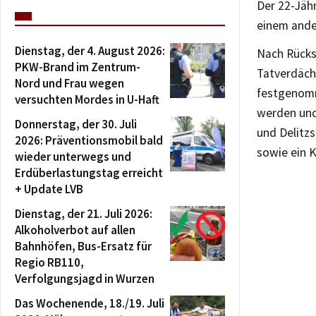
Der 22-Jähr
einem ander
Dienstag, der 4. August 2026:
Nach Rücks
PKW-Brand im Zentrum-
Tatverdäch
Nord und Frau wegen
festgenomm
versuchten Mordes in U-Haft
werden und
Donnerstag, der 30. Juli
und Delitz
2026: Präventionsmobil bald
sowie ein 
wieder unterwegs und
Erdüberlastungstag erreicht
+ Update LVB
Dienstag, der 21. Juli 2026:
Alkoholverbot auf allen
Bahnhöfen, Bus-Ersatz für
Regio RB110,
Verfolgungsjagd in Wurzen
Das Wochenende, 18./19. Juli