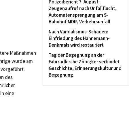
Polizeibericht 7. August:
Zeugenaufruf nach Unfallflucht,
Automatensprengung am S-
Bahnhof MDR, Verkehrsunfall
Nach Vandalismus-Schaden:
Einfriedung des Hahnemann-
Denkmals wird restauriert
eitere Maßnahmen
Tag der Begegnung an der
ährige wurde am
Fahrradkirche Zöbigker verbindet
Geschichte, Erinnerungskultur und
vorgeführt.
Begegnung
en des
rlicher
in eine