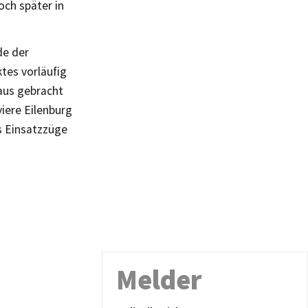
och später in
de der
tes vorläufig
aus gebracht
iere Eilenburg
s Einsatzzüge
Melder