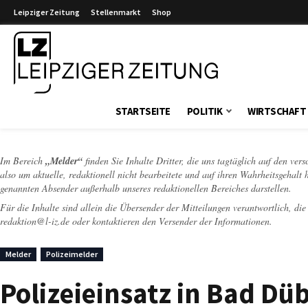
Leipziger Zeitung
Stellenmarkt
Shop
Leipziger Zeitung
STARTSEITE
POLITIK
WIRTSCHAFT
Im Bereich
„Melder“
finden Sie Inhalte Dritter, die uns tagtäglich auf den ver
also um aktuelle, redaktionell nicht bearbeitete und auf ihren Wahrheitsgehalt 
genannten Absender außerhalb unseres redaktionellen Bereiches darstellen.
Für die Inhalte sind allein die Übersender der Mitteilungen verantwortlich, di
redaktion@l-iz.de
oder kontaktieren den Versender der Informationen.
Melder
Polizeimelder
Polizeieinsatz in Bad Dü