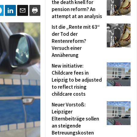
the death knell for
pension reform? An
attempt at an analysis
Ist die „Rente mit 63“
der Tod der
Rentenreform?
Versuch einer
Annäherung
New initiative:
Childcare fees in
Leipzig to be adjusted
to reflect rising
childcare costs
Neuer Vorstoß:
Leipziger
Elternbeiträge sollen
an steigende
Betreuungskosten