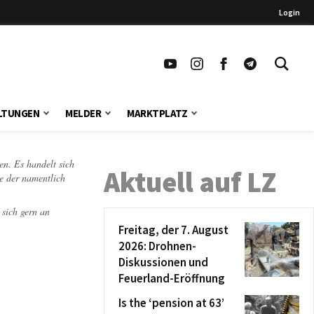
Login
LTUNGEN
MELDER
MARKTPLATZ
en. Es handelt sich
Aktuell auf LZ
te der namentlich
 sich gern an
Freitag, der 7. August
2026: Drohnen-
Diskussionen und
Feuerland-Eröffnung
Is the ‘pension at 63’