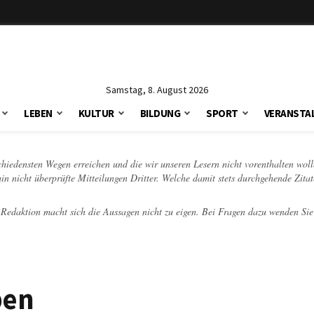
Samstag, 8. August 2026
LEBEN
KULTUR
BILDUNG
SPORT
VERANSTA
schiedensten Wegen erreichen und die wir unseren Lesern nicht vorenthalten woll
hin nicht überprüfte Mitteilungen Dritter. Welche damit stets durchgehende Zita
e Redaktion macht sich die Aussagen nicht zu eigen. Bei Fragen dazu wenden Sie
ben