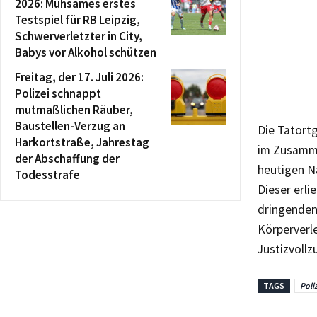
2026: Mühsames erstes
Testspiel für RB Leipzig,
Schwerverletzter in City,
Babys vor Alkohol schützen
Freitag, der 17. Juli 2026:
Polizei schnappt
mutmaßlichen Räuber,
Baustellen-Verzug an
Die Tatort
Harkortstraße, Jahrestag
im Zusamme
der Abschaffung der
heutigen N
Todesstrafe
Dieser erli
dringenden
Körperverle
Justizvollz
TAGS
Poli