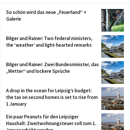
So schön wird das neue „Feuerland“ +
Galerie
Bilger and Rainer: Two federal ministers,
the ‘weather’ and light-hearted remarks
Bilger und Rainer: Zwei Bundesminister, das
„Wetter“ und lockere Sprüche
A drop in the ocean for Leipzig’s budget:
the tax on second homes is set to rise from
1 January
Ein paar Peanuts für den Leipziger
Haushalt: Zweitwohnungsteuer soll zum 1.
Januar erhöht werden