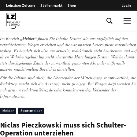
Leipziger Zeitung
Stellenmarkt
Shop
Login
Leipziger Zeitung
Im Bereich
„Melder“
finden Sie Inhalte Dritter, die uns tagtäglich auf den
verschiedensten Wegen erreichen und die wir unseren Lesern nicht vorenthalten
wollen. Es handelt sich also um aktuelle, redaktionell nicht bearbeitete und auf
ihren Wahrheitsgehalt hin nicht überprüfte Mitteilungen Dritter. Welche damit
stets durchgehende Zitate der namentlich genannten Absender außerhalb
unseres redaktionellen Bereiches darstellen.
Für die Inhalte sind allein die Übersender der Mitteilungen verantwortlich, die
Redaktion macht sich die Aussagen nicht zu eigen. Bei Fragen dazu wenden Sie
sich gern an
redaktion@l-iz.de
oder kontaktieren den Versender der
Informationen.
Melder
Sportmelder
Niclas Pieczkowski muss sich Schulter-
Operation unterziehen