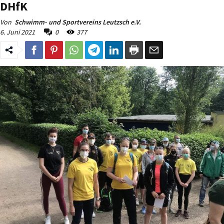
DHfK
Von
Schwimm- und Sportvereins Leutzsch e.V.
6. Juni 2021
0
377