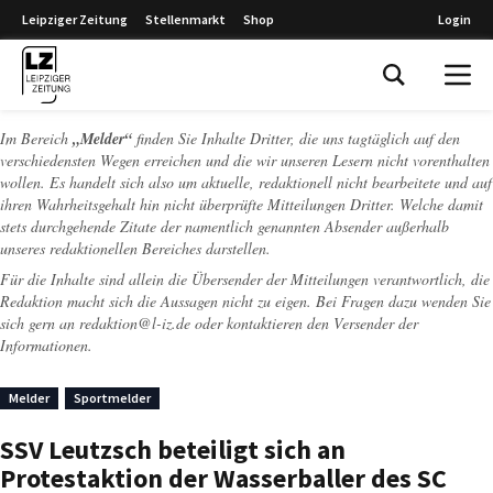
Leipziger Zeitung
Stellenmarkt
Shop
Login
Leipziger Zeitung
Im Bereich
„Melder“
finden Sie Inhalte Dritter, die uns tagtäglich auf den
verschiedensten Wegen erreichen und die wir unseren Lesern nicht vorenthalten
wollen. Es handelt sich also um aktuelle, redaktionell nicht bearbeitete und auf
ihren Wahrheitsgehalt hin nicht überprüfte Mitteilungen Dritter. Welche damit
stets durchgehende Zitate der namentlich genannten Absender außerhalb
unseres redaktionellen Bereiches darstellen.
Für die Inhalte sind allein die Übersender der Mitteilungen verantwortlich, die
Redaktion macht sich die Aussagen nicht zu eigen. Bei Fragen dazu wenden Sie
sich gern an
redaktion@l-iz.de
oder kontaktieren den Versender der
Informationen.
Melder
Sportmelder
SSV Leutzsch beteiligt sich an
Protestaktion der Wasserballer des SC