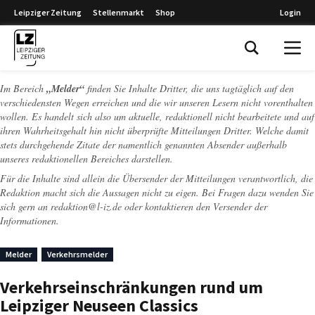
Leipziger Zeitung
Stellenmarkt
Shop
Login
Leipziger Zeitung
Im Bereich
„Melder“
finden Sie Inhalte Dritter, die uns tagtäglich auf den
verschiedensten Wegen erreichen und die wir unseren Lesern nicht vorenthalten
wollen. Es handelt sich also um aktuelle, redaktionell nicht bearbeitete und auf
ihren Wahrheitsgehalt hin nicht überprüfte Mitteilungen Dritter. Welche damit
stets durchgehende Zitate der namentlich genannten Absender außerhalb
unseres redaktionellen Bereiches darstellen.
Für die Inhalte sind allein die Übersender der Mitteilungen verantwortlich, die
Redaktion macht sich die Aussagen nicht zu eigen. Bei Fragen dazu wenden Sie
sich gern an
redaktion@l-iz.de
oder kontaktieren den Versender der
Informationen.
Melder
Verkehrsmelder
Verkehrseinschränkungen rund um
Leipziger Neuseen Classics