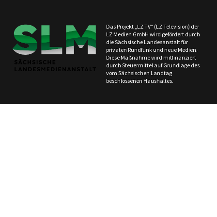
Das Projekt „LZ TV“ (LZ Television) der
LZ Medien GmbH wird gefördert durch
die Sächsische Landesanstalt für
privaten Rundfunk und neue Medien.
Diese Maßnahme wird mitfinanziert
durch Steuermittel auf Grundlage des
vom Sächsischen Landtag
beschlossenen Haushaltes.