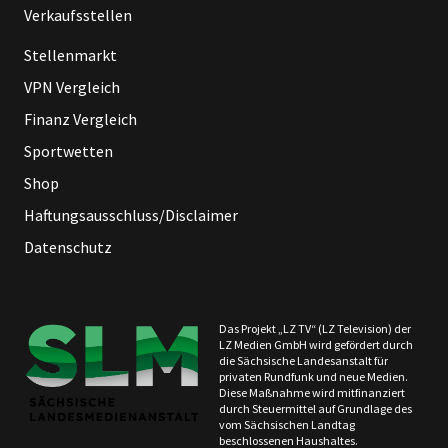
Verkaufsstellen
Stellenmarkt
VPN Vergleich
Finanz Vergleich
Sportwetten
Shop
Haftungsausschluss/Disclaimer
Datenschutz
Das Projekt „LZ TV“ (LZ Television) der
LZ Medien GmbH wird gefördert durch
die Sächsische Landesanstalt für
privaten Rundfunk und neue Medien.
Diese Maßnahme wird mitfinanziert
durch Steuermittel auf Grundlage des
vom Sächsischen Landtag
beschlossenen Haushaltes.