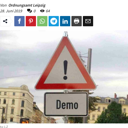
Von
Ordnungsamt Leipzig
28. Juni 2019
0
64
to: LZ