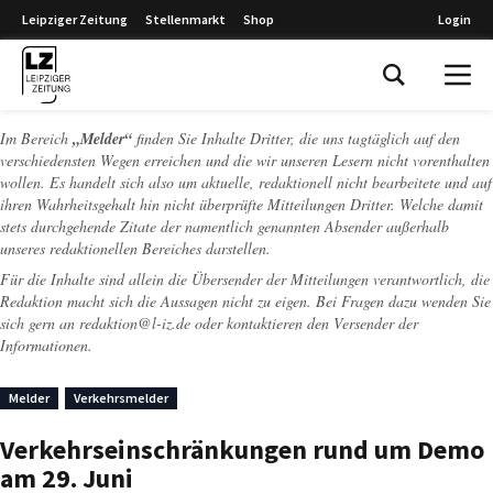
Leipziger Zeitung
Stellenmarkt
Shop
Login
Leipziger Zeitung
Im Bereich
„Melder“
finden Sie Inhalte Dritter, die uns tagtäglich auf den
verschiedensten Wegen erreichen und die wir unseren Lesern nicht vorenthalten
wollen. Es handelt sich also um aktuelle, redaktionell nicht bearbeitete und auf
ihren Wahrheitsgehalt hin nicht überprüfte Mitteilungen Dritter. Welche damit
stets durchgehende Zitate der namentlich genannten Absender außerhalb
unseres redaktionellen Bereiches darstellen.
Für die Inhalte sind allein die Übersender der Mitteilungen verantwortlich, die
Redaktion macht sich die Aussagen nicht zu eigen. Bei Fragen dazu wenden Sie
sich gern an
redaktion@l-iz.de
oder kontaktieren den Versender der
Informationen.
Melder
Verkehrsmelder
Verkehrseinschränkungen rund um Demo
am 29. Juni