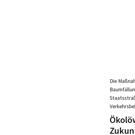
Die Maßnah
Baumfällung
Staatsstraß
Verkehrsbe
Ökolöw
Zukun