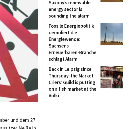
Saxony’s renewable
energy sector is
sounding the alarm
Fossile Energiepolitik
demoliert die
Energiewende:
Sachsens
Erneuerbaren-Branche
schlägt Alarm
Back in Leipzig since
Thursday: the Market
Criers’ Guild is putting
on a fish market at the
Völki
mber und dem 27.
ausitzer Neiße in