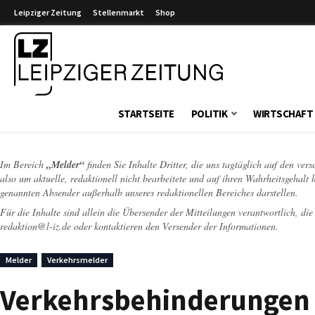
Leipziger Zeitung
Stellenmarkt
Shop
Leipziger Zeitung
STARTSEITE
POLITIK
WIRTSCHAFT
Im Bereich
„Melder“
finden Sie Inhalte Dritter, die uns tagtäglich auf den ver
also um aktuelle, redaktionell nicht bearbeitete und auf ihren Wahrheitsgehalt 
genannten Absender außerhalb unseres redaktionellen Bereiches darstellen.
Für die Inhalte sind allein die Übersender der Mitteilungen verantwortlich, di
redaktion@l-iz.de
oder kontaktieren den Versender der Informationen.
Melder
Verkehrsmelder
Verkehrsbehinderungen 