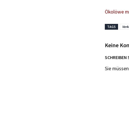
Ökolöwe ma
TAGS
Verk
Keine Ko
SCHREIBEN 
Sie müsse