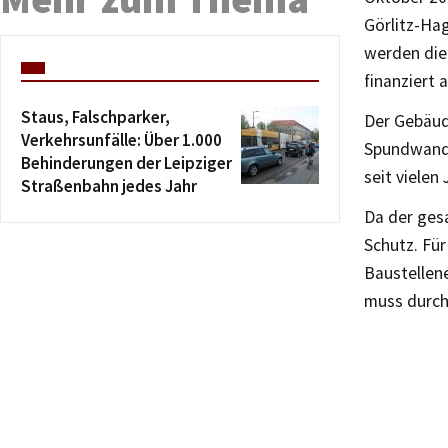
Görlitz-Ha
werden die 
finanziert
Staus, Falschparker,
Der Gebäud
Verkehrsunfälle: Über 1.000
Spundwandw
Behinderungen der Leipziger
seit vielen
Straßenbahn jedes Jahr
Da der ges
Schutz. Fü
Baustellene
muss durch