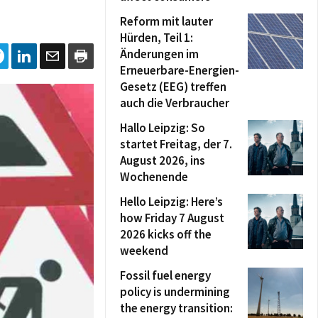
Reform mit lauter
Hürden, Teil 1:
Änderungen im
Erneuerbare-Energien-
Gesetz (EEG) treffen
auch die Verbraucher
Hallo Leipzig: So
startet Freitag, der 7.
August 2026, ins
Wochenende
Hello Leipzig: Here’s
how Friday 7 August
2026 kicks off the
weekend
Fossil fuel energy
policy is undermining
the energy transition: