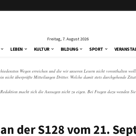
Freitag, 7. August 2026
LEBEN
KULTUR
BILDUNG
SPORT
VERANSTA
schiedensten Wegen erreichen und die wir unseren Lesern nicht vorenthalten woll
hin nicht überprüfte Mitteilungen Dritter. Welche damit stets durchgehende Zita
e Redaktion macht sich die Aussagen nicht zu eigen. Bei Fragen dazu wenden Sie
an der S128 vom 21. Se