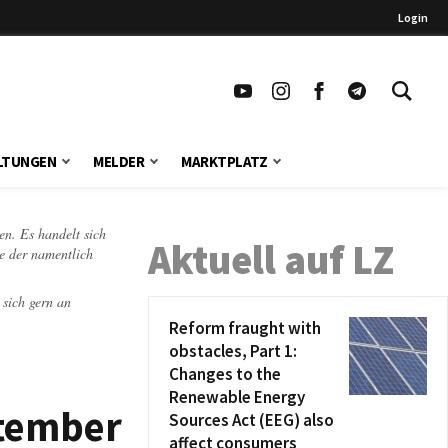
Login
LTUNGEN
MELDER
MARKTPLATZ
en. Es handelt sich
Aktuell auf LZ
te der namentlich
 sich gern an
Reform fraught with
obstacles, Part 1:
Changes to the
Renewable Energy
ptember
Sources Act (EEG) also
affect consumers