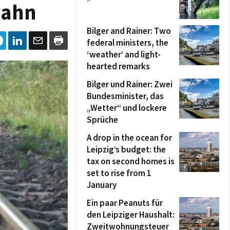
bahn
Bilger and Rainer: Two
federal ministers, the
‘weather’ and light-
hearted remarks
Bilger und Rainer: Zwei
Bundesminister, das
„Wetter“ und lockere
Sprüche
A drop in the ocean for
Leipzig’s budget: the
tax on second homes is
set to rise from 1
January
Ein paar Peanuts für
den Leipziger Haushalt:
Zweitwohnungsteuer