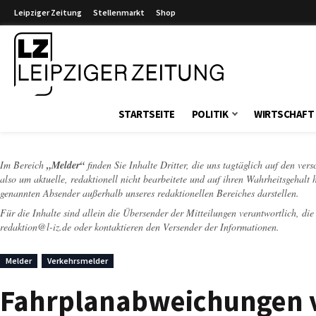
Leipziger Zeitung
Stellenmarkt
Shop
Leipziger Zeitung
STARTSEITE
POLITIK
WIRTSCHAFT
Im Bereich
„Melder“
finden Sie Inhalte Dritter, die uns tagtäglich auf den ver
also um aktuelle, redaktionell nicht bearbeitete und auf ihren Wahrheitsgehalt 
genannten Absender außerhalb unseres redaktionellen Bereiches darstellen.
Für die Inhalte sind allein die Übersender der Mitteilungen verantwortlich, di
redaktion@l-iz.de
oder kontaktieren den Versender der Informationen.
Melder
Verkehrsmelder
Fahrplanabweichungen v