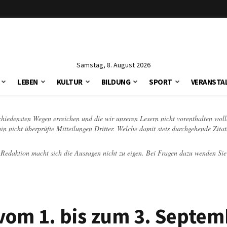
Samstag, 8. August 2026
LEBEN
KULTUR
BILDUNG
SPORT
VERANSTA
schiedensten Wegen erreichen und die wir unseren Lesern nicht vorenthalten woll
hin nicht überprüfte Mitteilungen Dritter. Welche damit stets durchgehende Zita
e Redaktion macht sich die Aussagen nicht zu eigen. Bei Fragen dazu wenden Sie
om 1. bis zum 3. Septem