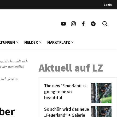
Login
LTUNGEN
MELDER
MARKTPLATZ
en. Es handelt sich
Aktuell auf LZ
te der namentlich
 sich gern an
The new ‘Feuerland’ is
going to be so
beautiful
ber
So schön wird das neue
„Feuerland“ + Galerie