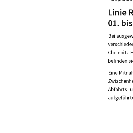
Linie 
01. bi
Bei ausgew
verschiede
Chemnitz H
befinden s
Eine Mitnah
Zwischenha
Abfahrts- u
aufgeführt