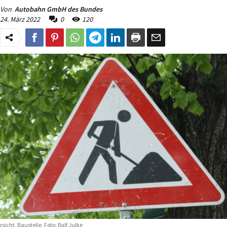
Von
Autobahn GmbH des Bundes
24. März 2022
0
120
rsicht, Baustelle. Foto: Ralf Julke