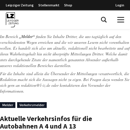
Leipziger Zeitung
Stellenmarkt
Shop
Login
Leipziger Zeitung
Im Bereich
„Melder“
finden Sie Inhalte Dritter, die uns tagtäglich auf den
verschiedensten Wegen erreichen und die wir unseren Lesern nicht vorenthalten
wollen. Es handelt sich also um aktuelle, redaktionell nicht bearbeitete und auf
ihren Wahrheitsgehalt hin nicht überprüfte Mitteilungen Dritter. Welche damit
stets durchgehende Zitate der namentlich genannten Absender außerhalb
unseres redaktionellen Bereiches darstellen.
Für die Inhalte sind allein die Übersender der Mitteilungen verantwortlich, die
Redaktion macht sich die Aussagen nicht zu eigen. Bei Fragen dazu wenden Sie
sich gern an
redaktion@l-iz.de
oder kontaktieren den Versender der
Informationen.
Melder
Verkehrsmelder
Aktuelle Verkehrsinfos für die
Autobahnen A 4 und A 13