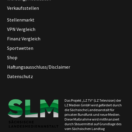
Verkaufsstellen
Stellenmarkt
VPN Vergleich
Finanz Vergleich
Sportwetten
Shop
Haftungsausschluss/Disclaimer
Datenschutz
Das Projekt „LZ TV“ (LZ Television) der
LZ Medien GmbH wird gefördert durch
die Sächsische Landesanstalt für
privaten Rundfunk und neue Medien.
Diese Maßnahme wird mitfinanziert
durch Steuermittel auf Grundlage des
vom Sächsischen Landtag