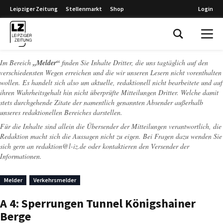
Leipziger Zeitung
Stellenmarkt
Shop
Login
Leipziger Zeitung
Im Bereich
„Melder“
finden Sie Inhalte Dritter, die uns tagtäglich auf den
verschiedensten Wegen erreichen und die wir unseren Lesern nicht vorenthalten
wollen. Es handelt sich also um aktuelle, redaktionell nicht bearbeitete und auf
ihren Wahrheitsgehalt hin nicht überprüfte Mitteilungen Dritter. Welche damit
stets durchgehende Zitate der namentlich genannten Absender außerhalb
unseres redaktionellen Bereiches darstellen.
Für die Inhalte sind allein die Übersender der Mitteilungen verantwortlich, die
Redaktion macht sich die Aussagen nicht zu eigen. Bei Fragen dazu wenden Sie
sich gern an
redaktion@l-iz.de
oder kontaktieren den Versender der
Informationen.
Melder
Verkehrsmelder
A 4: Sperrungen Tunnel Königshainer
Berge