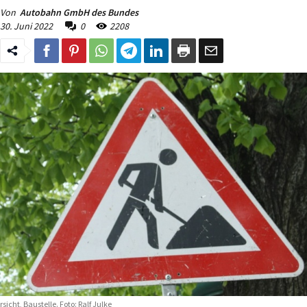
Von
Autobahn GmbH des Bundes
30. Juni 2022
0
2208
rsicht, Baustelle. Foto: Ralf Julke