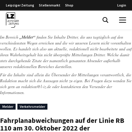
Leipziger Zeitung
Stellenmarkt
Shop
Login
Leipziger Zeitung
Im Bereich
„Melder“
finden Sie Inhalte Dritter, die uns tagtäglich auf den
verschiedensten Wegen erreichen und die wir unseren Lesern nicht vorenthalten
wollen. Es handelt sich also um aktuelle, redaktionell nicht bearbeitete und auf
ihren Wahrheitsgehalt hin nicht überprüfte Mitteilungen Dritter. Welche damit
stets durchgehende Zitate der namentlich genannten Absender außerhalb
unseres redaktionellen Bereiches darstellen.
Für die Inhalte sind allein die Übersender der Mitteilungen verantwortlich, die
Redaktion macht sich die Aussagen nicht zu eigen. Bei Fragen dazu wenden Sie
sich gern an
redaktion@l-iz.de
oder kontaktieren den Versender der
Informationen.
Melder
Verkehrsmelder
Fahrplanabweichungen auf der Linie RB
110 am 30. Oktober 2022 der