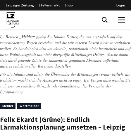
Leipziger Zeitung
Stellenmarkt
Shop
Login
Leipziger Zeitung
Im Bereich
„Melder“
finden Sie Inhalte Dritter, die uns tagtäglich auf den
verschiedensten Wegen erreichen und die wir unseren Lesern nicht vorenthalten
wollen. Es handelt sich also um aktuelle, redaktionell nicht bearbeitete und auf
ihren Wahrheitsgehalt hin nicht überprüfte Mitteilungen Dritter. Welche damit
stets durchgehende Zitate der namentlich genannten Absender außerhalb
unseres redaktionellen Bereiches darstellen.
Für die Inhalte sind allein die Übersender der Mitteilungen verantwortlich, die
Redaktion macht sich die Aussagen nicht zu eigen. Bei Fragen dazu wenden Sie
sich gern an
redaktion@l-iz.de
oder kontaktieren den Versender der
Informationen.
Melder
Wortmelder
Felix Ekardt (Grüne): Endlich
Lärmaktionsplanung umsetzen – Leipzig