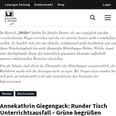
Leipziger Zeitung
Stellenmarkt
Shop
Login
Leipziger Zeitung
Im Bereich
„Melder“
finden Sie Inhalte Dritter, die uns tagtäglich auf den
verschiedensten Wegen erreichen und die wir unseren Lesern nicht vorenthalten
wollen. Es handelt sich also um aktuelle, redaktionell nicht bearbeitete und auf
ihren Wahrheitsgehalt hin nicht überprüfte Mitteilungen Dritter. Welche damit
stets durchgehende Zitate der namentlich genannten Absender außerhalb
unseres redaktionellen Bereiches darstellen.
Für die Inhalte sind allein die Übersender der Mitteilungen verantwortlich, die
Redaktion macht sich die Aussagen nicht zu eigen. Bei Fragen dazu wenden Sie
sich gern an
redaktion@l-iz.de
oder kontaktieren den Versender der
Informationen.
Melder
Wortmelder
Annekathrin Giegengack: Runder Tisch
Unterrichtsausfall – Grüne begrüßen