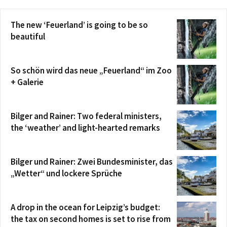
The new ‘Feuerland’ is going to be so
beautiful
So schön wird das neue „Feuerland“ im Zoo
+ Galerie
Bilger and Rainer: Two federal ministers,
the ‘weather’ and light-hearted remarks
Bilger und Rainer: Zwei Bundesminister, das
„Wetter“ und lockere Sprüche
A drop in the ocean for Leipzig’s budget:
the tax on second homes is set to rise from