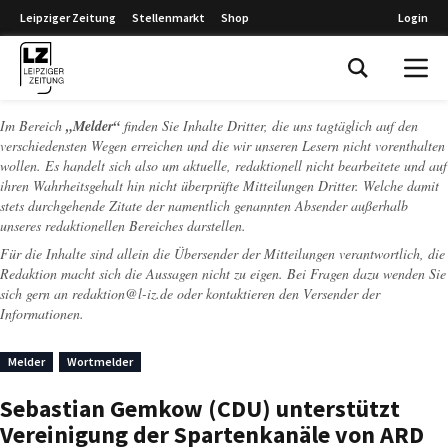
Leipziger Zeitung
Stellenmarkt
Shop
Login
Leipziger Zeitung
Im Bereich
„Melder“
finden Sie Inhalte Dritter, die uns tagtäglich auf den
verschiedensten Wegen erreichen und die wir unseren Lesern nicht vorenthalten
wollen. Es handelt sich also um aktuelle, redaktionell nicht bearbeitete und auf
ihren Wahrheitsgehalt hin nicht überprüfte Mitteilungen Dritter. Welche damit
stets durchgehende Zitate der namentlich genannten Absender außerhalb
unseres redaktionellen Bereiches darstellen.
Für die Inhalte sind allein die Übersender der Mitteilungen verantwortlich, die
Redaktion macht sich die Aussagen nicht zu eigen. Bei Fragen dazu wenden Sie
sich gern an
redaktion@l-iz.de
oder kontaktieren den Versender der
Informationen.
Melder
Wortmelder
Sebastian Gemkow (CDU) unterstützt
Vereinigung der Spartenkanäle von ARD