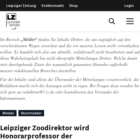
Leipziger Zeitung
Stellenmarkt
Shop
Login
Leipziger Zeitung
Im Bereich
„Melder“
finden Sie Inhalte Dritter, die uns tagtäglich auf den
verschiedensten Wegen erreichen und die wir unseren Lesern nicht vorenthalten
wollen. Es handelt sich also um aktuelle, redaktionell nicht bearbeitete und auf
ihren Wahrheitsgehalt hin nicht überprüfte Mitteilungen Dritter. Welche damit
stets durchgehende Zitate der namentlich genannten Absender außerhalb
unseres redaktionellen Bereiches darstellen.
Für die Inhalte sind allein die Übersender der Mitteilungen verantwortlich, die
Redaktion macht sich die Aussagen nicht zu eigen. Bei Fragen dazu wenden Sie
sich gern an
redaktion@l-iz.de
oder kontaktieren den Versender der
Informationen.
Melder
Wortmelder
Leipziger Zoodirektor wird
Honorarprofessor der