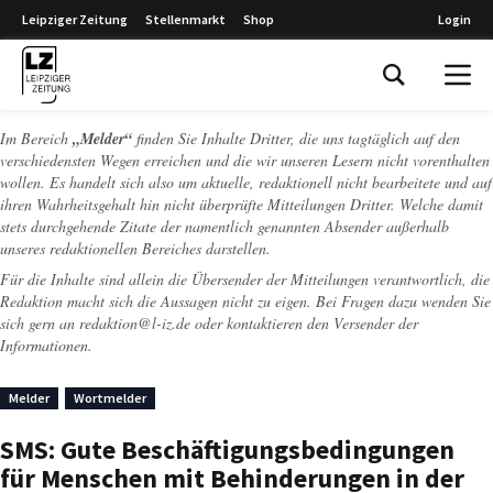
Leipziger Zeitung
Stellenmarkt
Shop
Login
Leipziger Zeitung
Im Bereich
„Melder“
finden Sie Inhalte Dritter, die uns tagtäglich auf den
verschiedensten Wegen erreichen und die wir unseren Lesern nicht vorenthalten
wollen. Es handelt sich also um aktuelle, redaktionell nicht bearbeitete und auf
ihren Wahrheitsgehalt hin nicht überprüfte Mitteilungen Dritter. Welche damit
stets durchgehende Zitate der namentlich genannten Absender außerhalb
unseres redaktionellen Bereiches darstellen.
Für die Inhalte sind allein die Übersender der Mitteilungen verantwortlich, die
Redaktion macht sich die Aussagen nicht zu eigen. Bei Fragen dazu wenden Sie
sich gern an
redaktion@l-iz.de
oder kontaktieren den Versender der
Informationen.
Melder
Wortmelder
SMS: Gute Beschäftigungsbedingungen
für Menschen mit Behinderungen in der