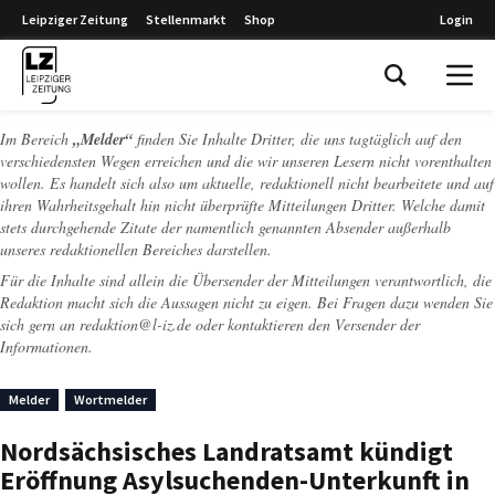
Leipziger Zeitung
Stellenmarkt
Shop
Login
Leipziger Zeitung
Im Bereich
„Melder“
finden Sie Inhalte Dritter, die uns tagtäglich auf den
verschiedensten Wegen erreichen und die wir unseren Lesern nicht vorenthalten
wollen. Es handelt sich also um aktuelle, redaktionell nicht bearbeitete und auf
ihren Wahrheitsgehalt hin nicht überprüfte Mitteilungen Dritter. Welche damit
stets durchgehende Zitate der namentlich genannten Absender außerhalb
unseres redaktionellen Bereiches darstellen.
Für die Inhalte sind allein die Übersender der Mitteilungen verantwortlich, die
Redaktion macht sich die Aussagen nicht zu eigen. Bei Fragen dazu wenden Sie
sich gern an
redaktion@l-iz.de
oder kontaktieren den Versender der
Informationen.
Melder
Wortmelder
Nordsächsisches Landratsamt kündigt
Eröffnung Asylsuchenden-Unterkunft in