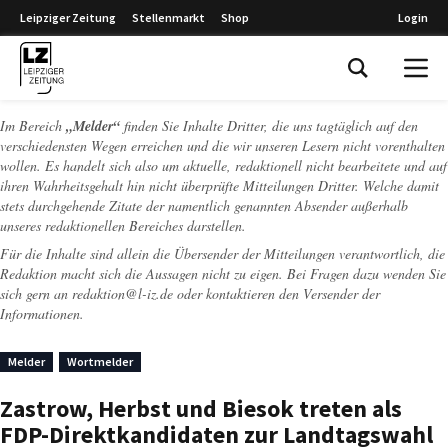
Leipziger Zeitung
Stellenmarkt
Shop
Login
Leipziger Zeitung
Im Bereich
„Melder“
finden Sie Inhalte Dritter, die uns tagtäglich auf den
verschiedensten Wegen erreichen und die wir unseren Lesern nicht vorenthalten
wollen. Es handelt sich also um aktuelle, redaktionell nicht bearbeitete und auf
ihren Wahrheitsgehalt hin nicht überprüfte Mitteilungen Dritter. Welche damit
stets durchgehende Zitate der namentlich genannten Absender außerhalb
unseres redaktionellen Bereiches darstellen.
Für die Inhalte sind allein die Übersender der Mitteilungen verantwortlich, die
Redaktion macht sich die Aussagen nicht zu eigen. Bei Fragen dazu wenden Sie
sich gern an
redaktion@l-iz.de
oder kontaktieren den Versender der
Informationen.
Melder
Wortmelder
Zastrow, Herbst und Biesok treten als
FDP-Direktkandidaten zur Landtagswahl