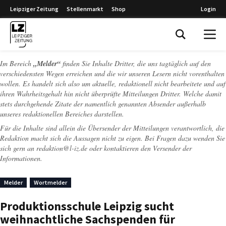
Leipziger Zeitung
Stellenmarkt
Shop
Login
Leipziger Zeitung
Im Bereich
„Melder“
finden Sie Inhalte Dritter, die uns tagtäglich auf den
verschiedensten Wegen erreichen und die wir unseren Lesern nicht vorenthalten
wollen. Es handelt sich also um aktuelle, redaktionell nicht bearbeitete und auf
ihren Wahrheitsgehalt hin nicht überprüfte Mitteilungen Dritter. Welche damit
stets durchgehende Zitate der namentlich genannten Absender außerhalb
unseres redaktionellen Bereiches darstellen.
Für die Inhalte sind allein die Übersender der Mitteilungen verantwortlich, die
Redaktion macht sich die Aussagen nicht zu eigen. Bei Fragen dazu wenden Sie
sich gern an
redaktion@l-iz.de
oder kontaktieren den Versender der
Informationen.
Melder
Wortmelder
Produktionsschule Leipzig sucht
weihnachtliche Sachspenden für