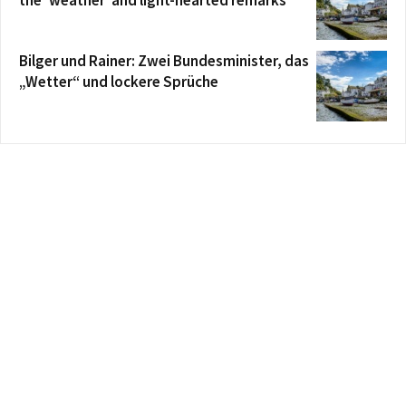
the ‘weather’ and light-hearted remarks
Bilger und Rainer: Zwei Bundesminister, das
„Wetter“ und lockere Sprüche