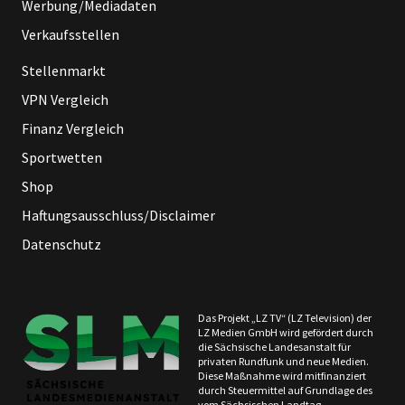
Werbung/Mediadaten
Verkaufsstellen
Stellenmarkt
VPN Vergleich
Finanz Vergleich
Sportwetten
Shop
Haftungsausschluss/Disclaimer
Datenschutz
Das Projekt „LZ TV“ (LZ Television) der
LZ Medien GmbH wird gefördert durch
die Sächsische Landesanstalt für
privaten Rundfunk und neue Medien.
Diese Maßnahme wird mitfinanziert
durch Steuermittel auf Grundlage des
vom Sächsischen Landtag