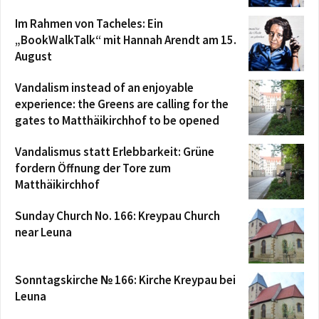
Im Rahmen von Tacheles: Ein
„BookWalkTalk“ mit Hannah Arendt am 15.
August
Vandalism instead of an enjoyable
experience: the Greens are calling for the
gates to Matthäikirchhof to be opened
Vandalismus statt Erlebbarkeit: Grüne
fordern Öffnung der Tore zum
Matthäikirchhof
Sunday Church No. 166: Kreypau Church
near Leuna
Sonntagskirche № 166: Kirche Kreypau bei
Leuna