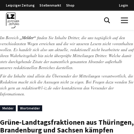
Leipziger Zeitung
Stellenmarkt
Shop
Login
Leipziger Zeitung
Im Bereich
„Melder“
finden Sie Inhalte Dritter, die uns tagtäglich auf den
verschiedensten Wegen erreichen und die wir unseren Lesern nicht vorenthalten
wollen. Es handelt sich also um aktuelle, redaktionell nicht bearbeitete und auf
ihren Wahrheitsgehalt hin nicht überprüfte Mitteilungen Dritter. Welche damit
stets durchgehende Zitate der namentlich genannten Absender außerhalb
unseres redaktionellen Bereiches darstellen.
Für die Inhalte sind allein die Übersender der Mitteilungen verantwortlich, die
Redaktion macht sich die Aussagen nicht zu eigen. Bei Fragen dazu wenden Sie
sich gern an
redaktion@l-iz.de
oder kontaktieren den Versender der
Informationen.
Melder
Wortmelder
Grüne-Landtagsfraktionen aus Thüringen,
Brandenburg und Sachsen kämpfen