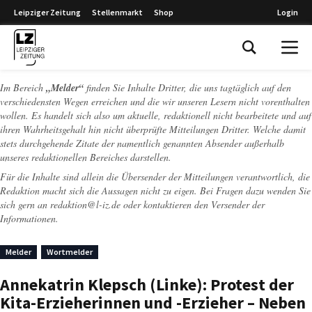
Leipziger Zeitung
Stellenmarkt
Shop
Login
Leipziger Zeitung
Im Bereich
„Melder“
finden Sie Inhalte Dritter, die uns tagtäglich auf den
verschiedensten Wegen erreichen und die wir unseren Lesern nicht vorenthalten
wollen. Es handelt sich also um aktuelle, redaktionell nicht bearbeitete und auf
ihren Wahrheitsgehalt hin nicht überprüfte Mitteilungen Dritter. Welche damit
stets durchgehende Zitate der namentlich genannten Absender außerhalb
unseres redaktionellen Bereiches darstellen.
Für die Inhalte sind allein die Übersender der Mitteilungen verantwortlich, die
Redaktion macht sich die Aussagen nicht zu eigen. Bei Fragen dazu wenden Sie
sich gern an
redaktion@l-iz.de
oder kontaktieren den Versender der
Informationen.
Melder
Wortmelder
Annekatrin Klepsch (Linke): Protest der
Kita-Erzieherinnen und -Erzieher – Neben