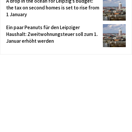
A drop in the ocean for Leipzig’s budget:
the tax on second homes is set to rise from
1 January
Ein paar Peanuts für den Leipziger
Haushalt: Zweitwohnungsteuer soll zum 1.
Januar erhöht werden