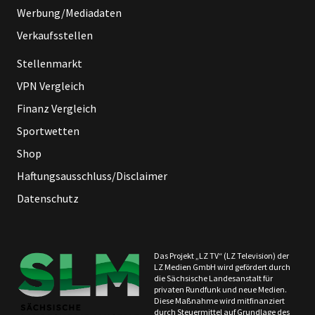
Werbung/Mediadaten
Verkaufsstellen
Stellenmarkt
VPN Vergleich
Finanz Vergleich
Sportwetten
Shop
Haftungsausschluss/Disclaimer
Datenschutz
Das Projekt „LZ TV“ (LZ Television) der
LZ Medien GmbH wird gefördert durch
die Sächsische Landesanstalt für
privaten Rundfunk und neue Medien.
Diese Maßnahme wird mitfinanziert
durch Steuermittel auf Grundlage des