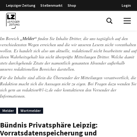
Leipziger Zeitung
Stellenmarkt
Shop
Login
Leipziger Zeitung
Im Bereich
„Melder“
finden Sie Inhalte Dritter, die uns tagtäglich auf den
verschiedensten Wegen erreichen und die wir unseren Lesern nicht vorenthalten
wollen. Es handelt sich also um aktuelle, redaktionell nicht bearbeitete und auf
ihren Wahrheitsgehalt hin nicht überprüfte Mitteilungen Dritter. Welche damit
stets durchgehende Zitate der namentlich genannten Absender außerhalb
unseres redaktionellen Bereiches darstellen.
Für die Inhalte sind allein die Übersender der Mitteilungen verantwortlich, die
Redaktion macht sich die Aussagen nicht zu eigen. Bei Fragen dazu wenden Sie
sich gern an
redaktion@l-iz.de
oder kontaktieren den Versender der
Informationen.
Melder
Wortmelder
Bündnis Privatsphäre Leipzig:
Vorratsdatenspeicherung und