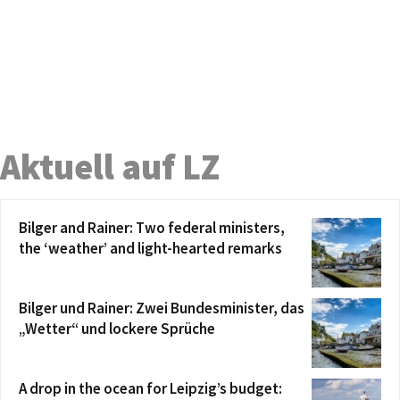
Aktuell auf LZ
Bilger and Rainer: Two federal ministers,
the ‘weather’ and light-hearted remarks
Bilger und Rainer: Zwei Bundesminister, das
„Wetter“ und lockere Sprüche
A drop in the ocean for Leipzig’s budget: