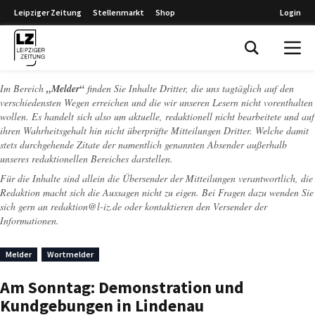
Leipziger Zeitung
Stellenmarkt
Shop
Login
Leipziger Zeitung
Im Bereich
„Melder“
finden Sie Inhalte Dritter, die uns tagtäglich auf den
verschiedensten Wegen erreichen und die wir unseren Lesern nicht vorenthalten
wollen. Es handelt sich also um aktuelle, redaktionell nicht bearbeitete und auf
ihren Wahrheitsgehalt hin nicht überprüfte Mitteilungen Dritter. Welche damit
stets durchgehende Zitate der namentlich genannten Absender außerhalb
unseres redaktionellen Bereiches darstellen.
Für die Inhalte sind allein die Übersender der Mitteilungen verantwortlich, die
Redaktion macht sich die Aussagen nicht zu eigen. Bei Fragen dazu wenden Sie
sich gern an
redaktion@l-iz.de
oder kontaktieren den Versender der
Informationen.
Melder
Wortmelder
Am Sonntag: Demonstration und
Kundgebungen in Lindenau