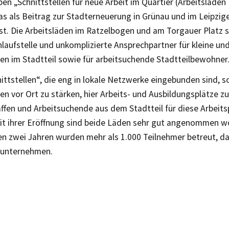
n „Schnittstellen für neue Arbeit im Quartier (Arbeitsläden 
das als Beitrag zur Stadterneuerung in Grünau und im Leipzig
ist. Die Arbeitsläden im Ratzelbogen und am Torgauer Platz si
Anlaufstelle und unkomplizierte Ansprechpartner für kleine un
n im Stadtteil sowie für arbeitsuchende Stadtteilbewohner
ittstellen“, die eng in lokale Netzwerke eingebunden sind, so
n vor Ort zu stärken, hier Arbeits- und Ausbildungsplätze z
ffen und Arbeitsuchende aus dem Stadtteil für diese Arbeitsp
it ihrer Eröffnung sind beide Läden sehr gut angenommen w
n zwei Jahren wurden mehr als 1.000 Teilnehmer betreut, da
tunternehmen.