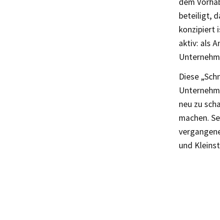
dem Vorhabe
beteiligt, 
konzipiert 
aktiv: als 
Unternehme
Diese „Schn
Unternehme
neu zu scha
machen. Se
vergangene
und Kleins