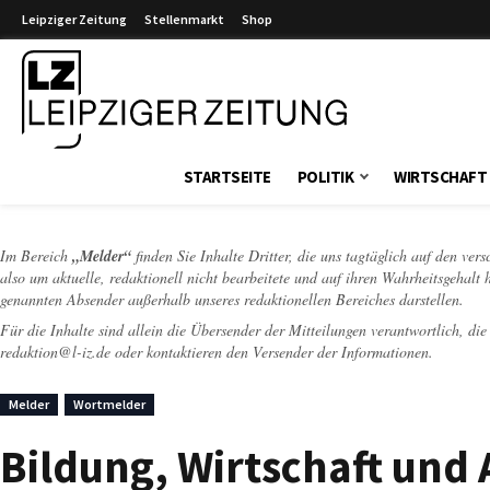
Leipziger Zeitung
Stellenmarkt
Shop
Leipziger Zeitung
STARTSEITE
POLITIK
WIRTSCHAFT
Im Bereich
„Melder“
finden Sie Inhalte Dritter, die uns tagtäglich auf den ver
also um aktuelle, redaktionell nicht bearbeitete und auf ihren Wahrheitsgehalt 
genannten Absender außerhalb unseres redaktionellen Bereiches darstellen.
Für die Inhalte sind allein die Übersender der Mitteilungen verantwortlich, di
redaktion@l-iz.de
oder kontaktieren den Versender der Informationen.
Melder
Wortmelder
Bildung, Wirtschaft und 