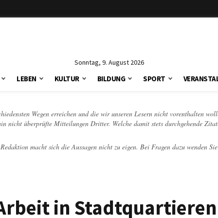
Sonntag, 9. August 2026
LEBEN
KULTUR
BILDUNG
SPORT
VERANSTA
schiedensten Wegen erreichen und die wir unseren Lesern nicht vorenthalten woll
hin nicht überprüfte Mitteilungen Dritter. Welche damit stets durchgehende Zita
e Redaktion macht sich die Aussagen nicht zu eigen. Bei Fragen dazu wenden Sie
Arbeit in Stadtquartieren