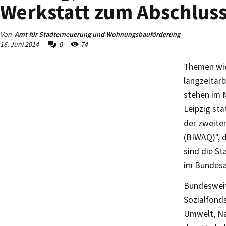
Werkstatt zum Abschluss
Von
Amt für Stadterneuerung und Wohnungsbauförderung
16. Juni 2014
0
74
Themen wie
langzeitar
stehen im M
Leipzig sta
der zweite
(BIWAQ)", 
sind die S
im Bundes
Bundesweit
Sozialfond
Umwelt, Na