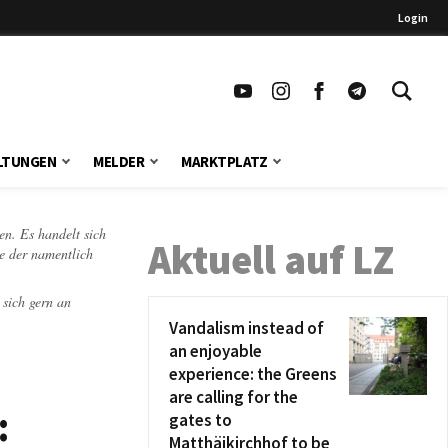
Login
LTUNGEN
MELDER
MARKTPLATZ
en. Es handelt sich
Aktuell auf LZ
te der namentlich
 sich gern an
Vandalism instead of
an enjoyable
experience: the Greens
are calling for the
:
gates to
Matthäikirchhof to be