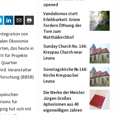
opened
Vandalismus statt
Erlebbarkeit: Grüne
fordern Öffnung der
Tore zum
ntegration von
Matthäikirchhof
okalen Ökonomie
Sunday Church No. 166:
rten, das heute in
Kreypau Church near
tt für Projekte
Leuna
 Quartier
Sonntagskirche № 166:
rd. Veranstalter
Kirche Kreypau bei
umforschung (BBSR)
Leuna
Die Werke der Meister:
opäischen
Jürgen Großes
riums für
Aphorismen aus 40
zig hat sich mit
eigenwilligen Jahren