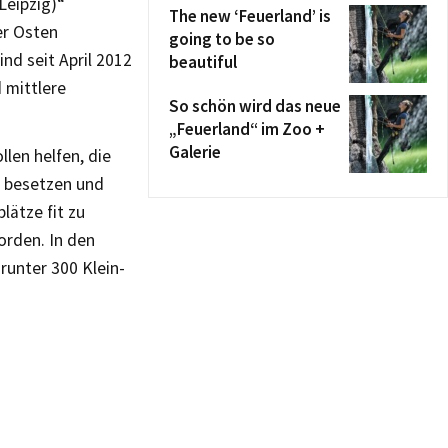
Leipzig)“
The new ‘Feuerland’ is
er Osten
going to be so
nd seit April 2012
beautiful
d mittlere
So schön wird das neue
.
„Feuerland“ im Zoo +
Galerie
llen helfen, die
u besetzen und
lätze fit zu
orden. In den
runter 300 Klein-