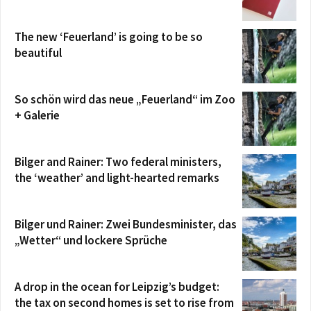
The new ‘Feuerland’ is going to be so
beautiful
So schön wird das neue „Feuerland“ im Zoo
+ Galerie
Bilger and Rainer: Two federal ministers,
the ‘weather’ and light-hearted remarks
Bilger und Rainer: Zwei Bundesminister, das
„Wetter“ und lockere Sprüche
A drop in the ocean for Leipzig’s budget:
the tax on second homes is set to rise from