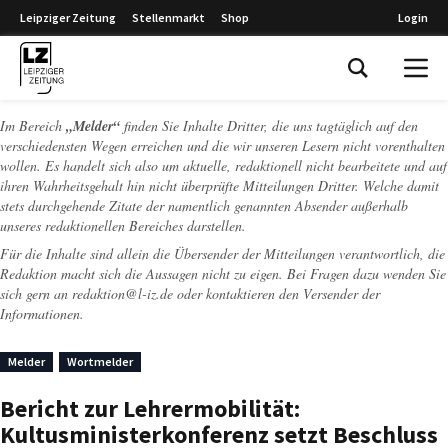
Leipziger Zeitung
Stellenmarkt
Shop
Login
Leipziger Zeitung
Im Bereich
„Melder“
finden Sie Inhalte Dritter, die uns tagtäglich auf den
verschiedensten Wegen erreichen und die wir unseren Lesern nicht vorenthalten
wollen. Es handelt sich also um aktuelle, redaktionell nicht bearbeitete und auf
ihren Wahrheitsgehalt hin nicht überprüfte Mitteilungen Dritter. Welche damit
stets durchgehende Zitate der namentlich genannten Absender außerhalb
unseres redaktionellen Bereiches darstellen.
Für die Inhalte sind allein die Übersender der Mitteilungen verantwortlich, die
Redaktion macht sich die Aussagen nicht zu eigen. Bei Fragen dazu wenden Sie
sich gern an
redaktion@l-iz.de
oder kontaktieren den Versender der
Informationen.
Melder
Wortmelder
Bericht zur Lehrermobilität:
Kultusministerkonferenz setzt Beschluss