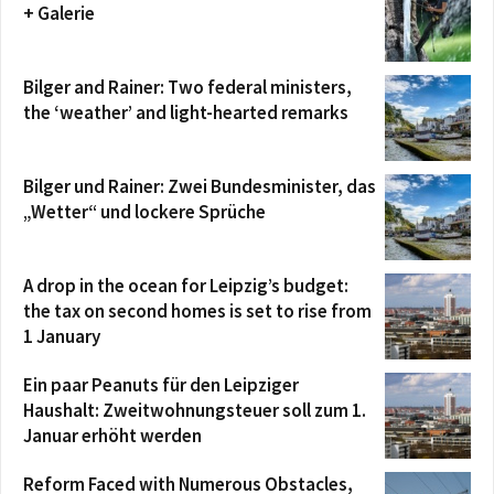
+ Galerie
Bilger and Rainer: Two federal ministers,
the ‘weather’ and light-hearted remarks
Bilger und Rainer: Zwei Bundesminister, das
„Wetter“ und lockere Sprüche
A drop in the ocean for Leipzig’s budget:
the tax on second homes is set to rise from
1 January
Ein paar Peanuts für den Leipziger
Haushalt: Zweitwohnungsteuer soll zum 1.
Januar erhöht werden
Reform Faced with Numerous Obstacles,