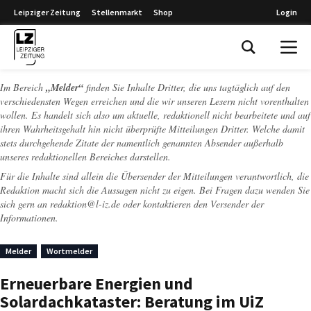
Leipziger Zeitung
Stellenmarkt
Shop
Login
Leipziger Zeitung
Im Bereich
„Melder“
finden Sie Inhalte Dritter, die uns tagtäglich auf den
verschiedensten Wegen erreichen und die wir unseren Lesern nicht vorenthalten
wollen. Es handelt sich also um aktuelle, redaktionell nicht bearbeitete und auf
ihren Wahrheitsgehalt hin nicht überprüfte Mitteilungen Dritter. Welche damit
stets durchgehende Zitate der namentlich genannten Absender außerhalb
unseres redaktionellen Bereiches darstellen.
Für die Inhalte sind allein die Übersender der Mitteilungen verantwortlich, die
Redaktion macht sich die Aussagen nicht zu eigen. Bei Fragen dazu wenden Sie
sich gern an
redaktion@l-iz.de
oder kontaktieren den Versender der
Informationen.
Melder
Wortmelder
Erneuerbare Energien und
Solardachkataster: Beratung im UiZ