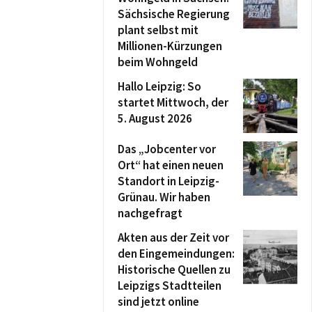
Sächsische Regierung
plant selbst mit
Millionen-Kürzungen
beim Wohngeld
Hallo Leipzig: So
startet Mittwoch, der
5. August 2026
Das „Jobcenter vor
Ort“ hat einen neuen
Standort in Leipzig-
Grünau. Wir haben
nachgefragt
Akten aus der Zeit vor
den Eingemeindungen:
Historische Quellen zu
Leipzigs Stadtteilen
sind jetzt online