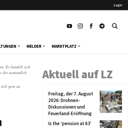
Login
LTUNGEN
MELDER
MARKTPLATZ
en. Es handelt sich
Aktuell auf LZ
te der namentlich
 sich gern an
Freitag, der 7. August
2026: Drohnen-
Diskussionen und
Feuerland-Eröffnung
n
Is the ‘pension at 63’