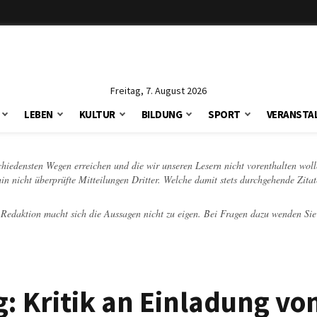
Freitag, 7. August 2026
LEBEN
KULTUR
BILDUNG
SPORT
VERANSTA
schiedensten Wegen erreichen und die wir unseren Lesern nicht vorenthalten woll
hin nicht überprüfte Mitteilungen Dritter. Welche damit stets durchgehende Zita
e Redaktion macht sich die Aussagen nicht zu eigen. Bei Fragen dazu wenden Sie
g: Kritik an Einladung vo