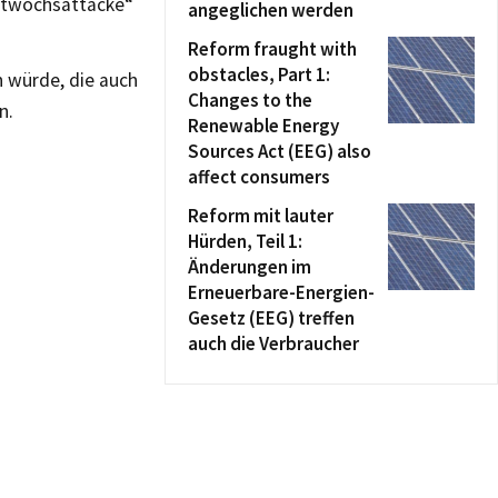
ttwochsattacke“
angeglichen werden
Reform fraught with
obstacles, Part 1:
 würde, die auch
Changes to the
n.
Renewable Energy
Sources Act (EEG) also
affect consumers
Reform mit lauter
Hürden, Teil 1:
Änderungen im
Erneuerbare-Energien-
Gesetz (EEG) treffen
auch die Verbraucher