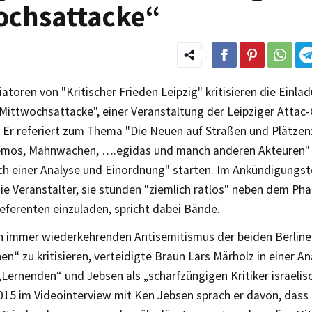
ochsattacke“
itiatoren von "Kritischer Frieden Leipzig" kritisieren die Einl
"Mittwochsattacke", einer Veranstaltung der Leipziger Attac
. Er referiert zum Thema "Die Neuen auf Straßen und Plätzen
os, Mahnwachen, ….egidas und manch anderen Akteuren" u
ch einer Analyse und Einordnung" starten. Im Ankündigungs
ie Veranstalter, sie stünden "ziemlich ratlos" neben dem Ph
eferenten einzuladen, spricht dabei Bände.
n immer wiederkehrenden Antisemitismus der beiden Berliner
“ zu kritisieren, verteidigte Braun Lars Märholz in einer An
„Lernenden“ und Jebsen als „scharfzüngigen Kritiker israelisc
15 im Videointerview mit Ken Jebsen sprach er davon, dass 