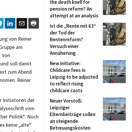
the death knell for
pension reform? An
attempt at an analysis
Ist die „Rente mit 63“
der Tod der
adung von Reiner
Rentenreform?
Versuch einer
-Gruppe am
Annäherung
: Von
New initiative:
nd soll damit
Childcare fees in
text zum Abend
Leipzig to be adjusted
änomen. Reiner
to reflect rising
childcare costs
 Initiatoren der
Neuer Vorstoß:
Leipziger
alyseschrift vom
Elternbeiträge sollen
her Politik“. Noch
an steigende
es keine „alte“
Betreuungskosten