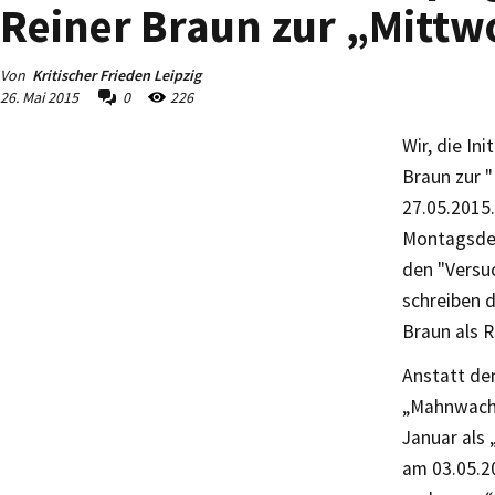
Reiner Braun zur „Mittw
Von
Kritischer Frieden Leipzig
26. Mai 2015
0
226
Wir, die In
Braun zur 
27.05.2015
Montagsdem
den "Versu
schreiben d
Braun als R
Anstatt de
„Mahnwachen
Januar als 
am 03.05.20