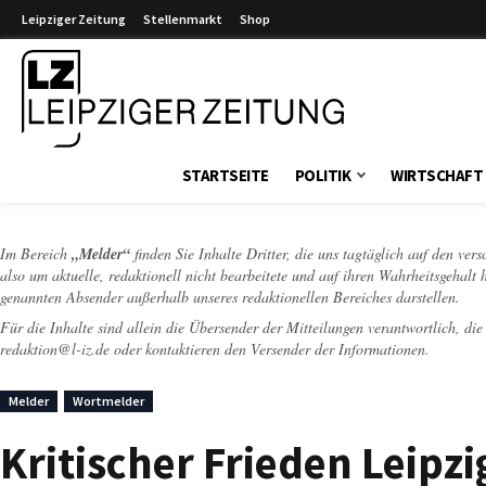
Leipziger Zeitung
Stellenmarkt
Shop
Leipziger Zeitung
STARTSEITE
POLITIK
WIRTSCHAFT
Im Bereich
„Melder“
finden Sie Inhalte Dritter, die uns tagtäglich auf den ver
also um aktuelle, redaktionell nicht bearbeitete und auf ihren Wahrheitsgehalt 
genannten Absender außerhalb unseres redaktionellen Bereiches darstellen.
Für die Inhalte sind allein die Übersender der Mitteilungen verantwortlich, di
redaktion@l-iz.de
oder kontaktieren den Versender der Informationen.
Melder
Wortmelder
Kritischer Frieden Leipzi