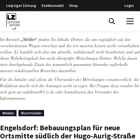
Leipziger Zeitung
Stellenmarkt
Shop
Login
Leipziger Zeitung
Im Bereich
„Melder“
finden Sie Inhalte Dritter, die uns tagtäglich auf den
verschiedensten Wegen erreichen und die wir unseren Lesern nicht vorenthalten
wollen. Es handelt sich also um aktuelle, redaktionell nicht bearbeitete und auf
ihren Wahrheitsgehalt hin nicht überprüfte Mitteilungen Dritter. Welche damit
stets durchgehende Zitate der namentlich genannten Absender außerhalb
unseres redaktionellen Bereiches darstellen.
Für die Inhalte sind allein die Übersender der Mitteilungen verantwortlich, die
Redaktion macht sich die Aussagen nicht zu eigen. Bei Fragen dazu wenden Sie
sich gern an
redaktion@l-iz.de
oder kontaktieren den Versender der
Informationen.
Melder
Wortmelder
Engelsdorf: Bebauungsplan für neue
Ortsmitte südlich der Hugo-Aurig-Straße