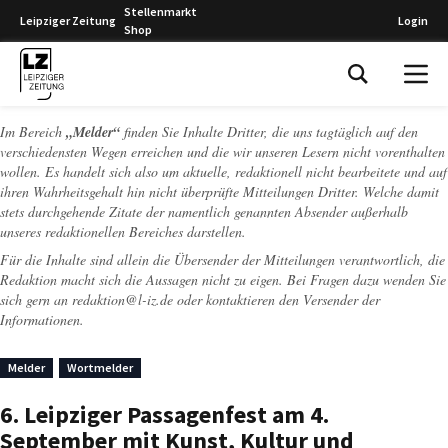
Stellenmarkt
Leipziger Zeitung
Login
Shop
Leipziger Zeitung
Im Bereich
„Melder“
finden Sie Inhalte Dritter, die uns tagtäglich auf den
verschiedensten Wegen erreichen und die wir unseren Lesern nicht vorenthalten
wollen. Es handelt sich also um aktuelle, redaktionell nicht bearbeitete und auf
ihren Wahrheitsgehalt hin nicht überprüfte Mitteilungen Dritter. Welche damit
stets durchgehende Zitate der namentlich genannten Absender außerhalb
unseres redaktionellen Bereiches darstellen.
Für die Inhalte sind allein die Übersender der Mitteilungen verantwortlich, die
Redaktion macht sich die Aussagen nicht zu eigen. Bei Fragen dazu wenden Sie
sich gern an
redaktion@l-iz.de
oder kontaktieren den Versender der
Informationen.
Melder
Wortmelder
6. Leipziger Passagenfest am 4.
September mit Kunst, Kultur und