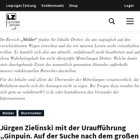
Leipziger Zeitung
Stellenmarkt
Shop
Login
Leipziger Zeitung
Im Bereich
„Melder“
finden Sie Inhalte Dritter, die uns tagtäglich auf den
verschiedensten Wegen erreichen und die wir unseren Lesern nicht vorenthalten
wollen. Es handelt sich also um aktuelle, redaktionell nicht bearbeitete und auf
ihren Wahrheitsgehalt hin nicht überprüfte Mitteilungen Dritter. Welche damit
stets durchgehende Zitate der namentlich genannten Absender außerhalb
unseres redaktionellen Bereiches darstellen.
Für die Inhalte sind allein die Übersender der Mitteilungen verantwortlich, die
Redaktion macht sich die Aussagen nicht zu eigen. Bei Fragen dazu wenden Sie
sich gern an
redaktion@l-iz.de
oder kontaktieren den Versender der
Informationen.
Melder
Wortmelder
Jürgen Zielinski mit der Uraufführung
„Ginpuin. Auf der Suche nach dem großen