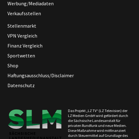
Werbung/Mediadaten
Verkaufsstellen
Stellenmarkt
VPN Vergleich
Finanz Vergleich
Sportwetten
Shop
Haftungsausschluss/Disclaimer
Datenschutz
Das Projekt „LZ TV“ (LZ Television) der
LZ Medien GmbH wird gefördert durch
die Sächsische Landesanstalt für
privaten Rundfunk und neue Medien.
Diese Maßnahme wird mitfinanziert
durch Steuermittel auf Grundlage des