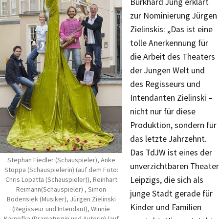
Burkhard Jung erklärt
zur Nominierung Jürgen
Zielinskis: „Das ist eine
tolle Anerkennung für
die Arbeit des Theaters
der Jungen Welt und
des Regisseurs und
Intendanten Zielinski –
nicht nur für diese
Produktion, sondern für
das letzte Jahrzehnt.
Das TdJW ist eines der
Stephan Fiedler (Schauspieler), Anke
unverzichtbaren Theater
Stoppa (Schauspielerin) (auf dem Foto:
Leipzigs, die sich als
Chris Lopatta (Schauspieler)), Reinhart
Reimann(Schauspieler) , Simon
junge Stadt gerade für
Bodensiek (Musiker), Jürgen Zielinski
Kinder und Familien
(Regisseur und Intendant), Winnie
Karnofka (Dramaturgin und Autorin) (auf