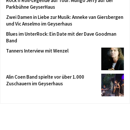
Rock’n’Roll-Legende auf Tour: Mungo Jerry auf der
Parkbühne GeyserHaus
Zwei Damen in Liebe zur Musik: Anneke van Giersbergen
und Vic Anselmo im Geyserhaus
Blues im UnterRock: Ein Date mit der Dave Goodman
Band
Tanners Interview mit Wenzel
Alin Coen Band spielte vor über 1.000
Zuschauern im Geyserhaus