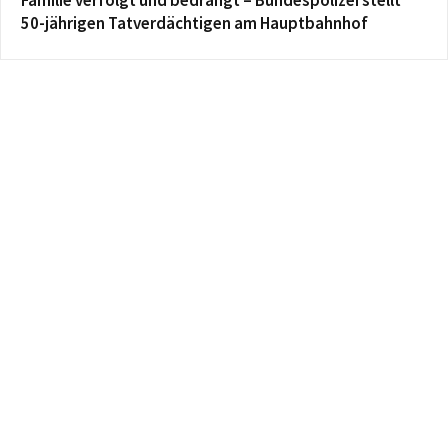
Familie verfolgt und bedrängt – Bundespolizei stellt
50-jährigen Tatverdächtigen am Hauptbahnhof