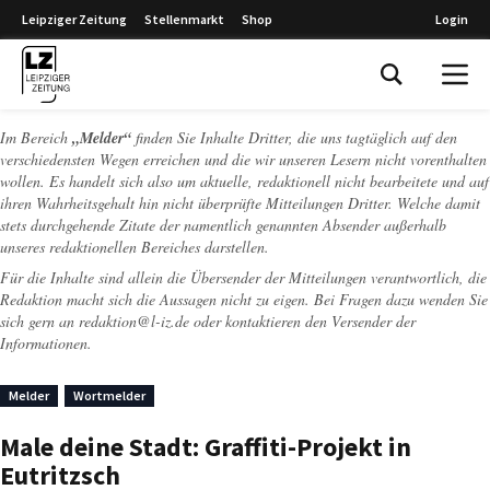
Leipziger Zeitung
Stellenmarkt
Shop
Login
Leipziger Zeitung
Im Bereich
„Melder“
finden Sie Inhalte Dritter, die uns tagtäglich auf den
verschiedensten Wegen erreichen und die wir unseren Lesern nicht vorenthalten
wollen. Es handelt sich also um aktuelle, redaktionell nicht bearbeitete und auf
ihren Wahrheitsgehalt hin nicht überprüfte Mitteilungen Dritter. Welche damit
stets durchgehende Zitate der namentlich genannten Absender außerhalb
unseres redaktionellen Bereiches darstellen.
Für die Inhalte sind allein die Übersender der Mitteilungen verantwortlich, die
Redaktion macht sich die Aussagen nicht zu eigen. Bei Fragen dazu wenden Sie
sich gern an
redaktion@l-iz.de
oder kontaktieren den Versender der
Informationen.
Melder
Wortmelder
Male deine Stadt: Graffiti-Projekt in
Eutritzsch