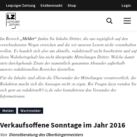
Leipziger Zeitung
Stellenmarkt
Shop
Login
Leipziger Zeitung
Im Bereich
„Melder“
finden Sie Inhalte Dritter, die uns tagtäglich auf den
verschiedensten Wegen erreichen und die wir unseren Lesern nicht vorenthalten
wollen. Es handelt sich also um aktuelle, redaktionell nicht bearbeitete und auf
ihren Wahrheitsgehalt hin nicht überprüfte Mitteilungen Dritter. Welche damit
stets durchgehende Zitate der namentlich genannten Absender außerhalb
unseres redaktionellen Bereiches darstellen.
Für die Inhalte sind allein die Übersender der Mitteilungen verantwortlich, die
Redaktion macht sich die Aussagen nicht zu eigen. Bei Fragen dazu wenden Sie
sich gern an
redaktion@l-iz.de
oder kontaktieren den Versender der
Informationen.
Melder
Wortmelder
Verkaufsoffene Sonntage im Jahr 2016
Von
Dienstberatung des Oberbürgermeisters