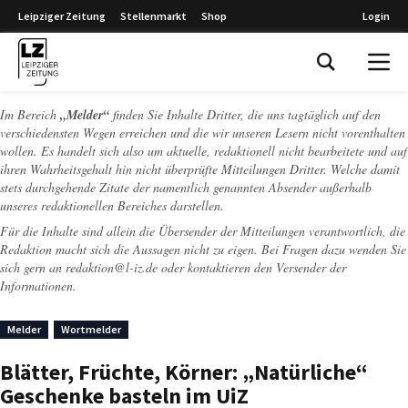
Leipziger Zeitung
Stellenmarkt
Shop
Login
Leipziger Zeitung
Im Bereich
„Melder“
finden Sie Inhalte Dritter, die uns tagtäglich auf den
verschiedensten Wegen erreichen und die wir unseren Lesern nicht vorenthalten
wollen. Es handelt sich also um aktuelle, redaktionell nicht bearbeitete und auf
ihren Wahrheitsgehalt hin nicht überprüfte Mitteilungen Dritter. Welche damit
stets durchgehende Zitate der namentlich genannten Absender außerhalb
unseres redaktionellen Bereiches darstellen.
Für die Inhalte sind allein die Übersender der Mitteilungen verantwortlich, die
Redaktion macht sich die Aussagen nicht zu eigen. Bei Fragen dazu wenden Sie
sich gern an
redaktion@l-iz.de
oder kontaktieren den Versender der
Informationen.
Melder
Wortmelder
Blätter, Früchte, Körner: „Natürliche“
Geschenke basteln im UiZ