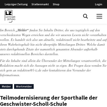
Leipziger Zeitung
Stellenmarkt
Shop
Login
Leipziger Zeitung
Im Bereich
„Melder“
finden Sie Inhalte Dritter, die uns tagtäglich auf den
verschiedensten Wegen erreichen und die wir unseren Lesern nicht vorenthalten
wollen. Es handelt sich also um aktuelle, redaktionell nicht bearbeitete und auf
ihren Wahrheitsgehalt hin nicht überprüfte Mitteilungen Dritter. Welche damit
stets durchgehende Zitate der namentlich genannten Absender außerhalb
unseres redaktionellen Bereiches darstellen.
Für die Inhalte sind allein die Übersender der Mitteilungen verantwortlich, die
Redaktion macht sich die Aussagen nicht zu eigen. Bei Fragen dazu wenden Sie
sich gern an
redaktion@l-iz.de
oder kontaktieren den Versender der
Informationen.
Melder
Wortmelder
Teilmodernisierung der Sporthalle der
Geschwister-Scholl-Schule