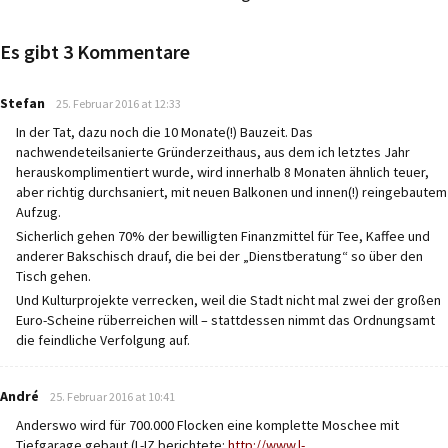
Es gibt 3 Kommentare
says:
Stefan
25. Februar 2016 at 12:33
In der Tat, dazu noch die 10 Monate(!) Bauzeit. Das
nachwendeteilsanierte Gründerzeithaus, aus dem ich letztes Jahr
herauskomplimentiert wurde, wird innerhalb 8 Monaten ähnlich teuer,
aber richtig durchsaniert, mit neuen Balkonen und innen(!) reingebautem
Aufzug.
Sicherlich gehen 70% der bewilligten Finanzmittel für Tee, Kaffee und
anderer Bakschisch drauf, die bei der „Dienstberatung“ so über den
Tisch gehen.
Und Kulturprojekte verrecken, weil die Stadt nicht mal zwei der großen
Euro-Scheine rüberreichen will – stattdessen nimmt das Ordnungsamt
die feindliche Verfolgung auf.
says:
André
25. Februar 2016 at 10:41
Anderswo wird für 700.000 Flocken eine komplette Moschee mit
Tiefgarage gebaut (L-IZ berichtete:
http://www.l-