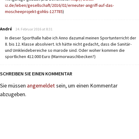
iz.de/leben/gesellschaft/2016/02/erneuter-angriff-auf-das-
moscheeprojekt-gohlis-127785
)
says:
André
24. Februar 2016 at 8:31
In dieser Sporthalle habe ich Anno dazumal meinen Sportunterricht der
8. bis 12. Klasse absolviert. Ich hätte nicht gedacht, dass die Sanitär-
und Umkleidebereiche so marode sind. Oder woher kommen die
sportlichen 412.000 Euro (Marmorwaschbecken?)
SCHREIBEN SIE EINEN KOMMENTAR
Sie müssen
angemeldet
sein, um einen Kommentar
abzugeben.