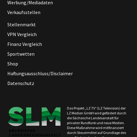
Werbung/Mediadaten
Verkaufsstellen
Stellenmarkt
VPN Vergleich
Finanz Vergleich
Sportwetten
Shop
Haftungsausschluss/Disclaimer
Datenschutz
Das Projekt „LZ TV“ (LZ Television) der
LZ Medien GmbH wird gefördert durch
die Sächsische Landesanstalt für
privaten Rundfunk und neue Medien.
Diese Maßnahme wird mitfinanziert
durch Steuermittel auf Grundlage des