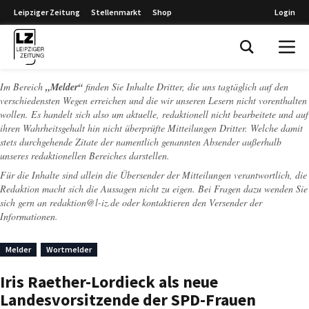
Leipziger Zeitung
Stellenmarkt
Shop
Login
Leipziger Zeitung
Im Bereich
„Melder“
finden Sie Inhalte Dritter, die uns tagtäglich auf den
verschiedensten Wegen erreichen und die wir unseren Lesern nicht vorenthalten
wollen. Es handelt sich also um aktuelle, redaktionell nicht bearbeitete und auf
ihren Wahrheitsgehalt hin nicht überprüfte Mitteilungen Dritter. Welche damit
stets durchgehende Zitate der namentlich genannten Absender außerhalb
unseres redaktionellen Bereiches darstellen.
Für die Inhalte sind allein die Übersender der Mitteilungen verantwortlich, die
Redaktion macht sich die Aussagen nicht zu eigen. Bei Fragen dazu wenden Sie
sich gern an
redaktion@l-iz.de
oder kontaktieren den Versender der
Informationen.
Melder
Wortmelder
Iris Raether-Lordieck als neue
Landesvorsitzende der SPD-Frauen