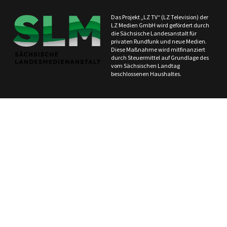
Das Projekt „LZ TV“ (LZ Television) der
LZ Medien GmbH wird gefördert durch
die Sächsische Landesanstalt für
privaten Rundfunk und neue Medien.
Diese Maßnahme wird mitfinanziert
durch Steuermittel auf Grundlage des
vom Sächsischen Landtag
beschlossenen Haushaltes.