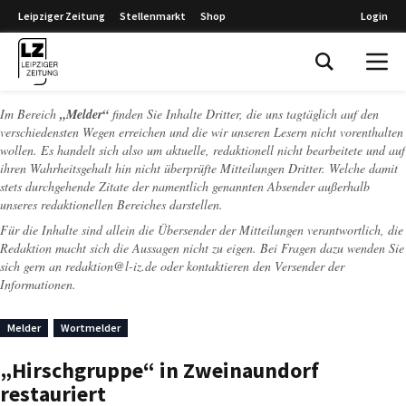
Leipziger Zeitung
Stellenmarkt
Shop
Login
Leipziger Zeitung
Im Bereich
„Melder“
finden Sie Inhalte Dritter, die uns tagtäglich auf den
verschiedensten Wegen erreichen und die wir unseren Lesern nicht vorenthalten
wollen. Es handelt sich also um aktuelle, redaktionell nicht bearbeitete und auf
ihren Wahrheitsgehalt hin nicht überprüfte Mitteilungen Dritter. Welche damit
stets durchgehende Zitate der namentlich genannten Absender außerhalb
unseres redaktionellen Bereiches darstellen.
Für die Inhalte sind allein die Übersender der Mitteilungen verantwortlich, die
Redaktion macht sich die Aussagen nicht zu eigen. Bei Fragen dazu wenden Sie
sich gern an
redaktion@l-iz.de
oder kontaktieren den Versender der
Informationen.
Melder
Wortmelder
„Hirschgruppe“ in Zweinaundorf
restauriert