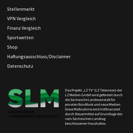
Stellenmarkt
VPN Vergleich
Finanz Vergleich
Sportwetten
Shop
Haftungsausschluss/Disclaimer
Datenschutz
Das Projekt „LZ TV“ (LZ Television) der
LZ Medien GmbH wird gefördert durch
die Sächsische Landesanstalt für
privaten Rundfunk und neue Medien.
Diese Maßnahme wird mitfinanziert
durch Steuermittel auf Grundlage des
vom Sächsischen Landtag
beschlossenen Haushaltes.