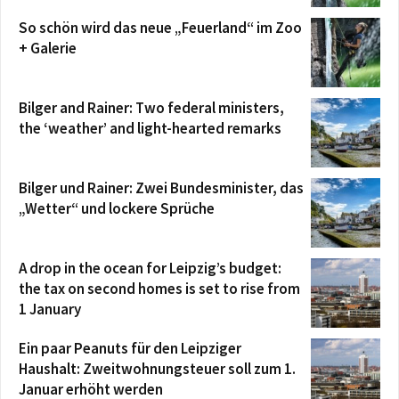
So schön wird das neue „Feuerland“ im Zoo
+ Galerie
Bilger and Rainer: Two federal ministers,
the ‘weather’ and light-hearted remarks
Bilger und Rainer: Zwei Bundesminister, das
„Wetter“ und lockere Sprüche
A drop in the ocean for Leipzig’s budget:
the tax on second homes is set to rise from
1 January
Ein paar Peanuts für den Leipziger
Haushalt: Zweitwohnungsteuer soll zum 1.
Januar erhöht werden