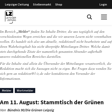
Leipziger Zeitung
Stellenmarkt
Shop
Login
Leipziger Zeitung
Im Bereich
„Melder“
finden Sie Inhalte Dritter, die uns tagtäglich auf den
verschiedensten Wegen erreichen und die wir unseren Lesern nicht vorenthalten
wollen. Es handelt sich also um aktuelle, redaktionell nicht bearbeitete und auf
ihren Wahrheitsgehalt hin nicht überprüfte Mitteilungen Dritter. Welche damit
stets durchgehende Zitate der namentlich genannten Absender außerhalb
unseres redaktionellen Bereiches darstellen.
Für die Inhalte sind allein die Übersender der Mitteilungen verantwortlich, die
Redaktion macht sich die Aussagen nicht zu eigen. Bei Fragen dazu wenden Sie
sich gern an
redaktion@l-iz.de
oder kontaktieren den Versender der
Informationen.
Melder
Wortmelder
Am 11. August: Stammtisch der Grünen
Von
Bündnis 90/Die Grünen Leipzig