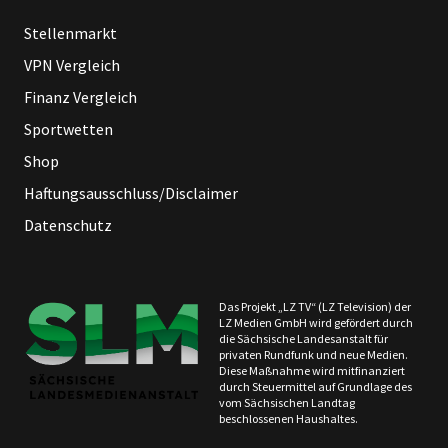
Stellenmarkt
VPN Vergleich
Finanz Vergleich
Sportwetten
Shop
Haftungsausschluss/Disclaimer
Datenschutz
Das Projekt „LZ TV“ (LZ Television) der
LZ Medien GmbH wird gefördert durch
die Sächsische Landesanstalt für
privaten Rundfunk und neue Medien.
Diese Maßnahme wird mitfinanziert
durch Steuermittel auf Grundlage des
vom Sächsischen Landtag
beschlossenen Haushaltes.