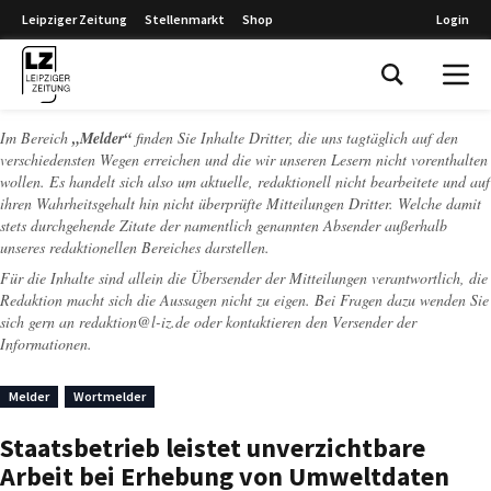
Leipziger Zeitung
Stellenmarkt
Shop
Login
Leipziger Zeitung
Im Bereich
„Melder“
finden Sie Inhalte Dritter, die uns tagtäglich auf den
verschiedensten Wegen erreichen und die wir unseren Lesern nicht vorenthalten
wollen. Es handelt sich also um aktuelle, redaktionell nicht bearbeitete und auf
ihren Wahrheitsgehalt hin nicht überprüfte Mitteilungen Dritter. Welche damit
stets durchgehende Zitate der namentlich genannten Absender außerhalb
unseres redaktionellen Bereiches darstellen.
Für die Inhalte sind allein die Übersender der Mitteilungen verantwortlich, die
Redaktion macht sich die Aussagen nicht zu eigen. Bei Fragen dazu wenden Sie
sich gern an
redaktion@l-iz.de
oder kontaktieren den Versender der
Informationen.
Melder
Wortmelder
Staatsbetrieb leistet unverzichtbare
Arbeit bei Erhebung von Umweltdaten