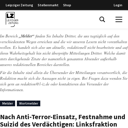
Leipziger Zeitung
Stellenmarkt
Shop
Login
Leipziger Zeitung
Im Bereich
„Melder“
finden Sie Inhalte Dritter, die uns tagtäglich auf den
verschiedensten Wegen erreichen und die wir unseren Lesern nicht vorenthalten
wollen. Es handelt sich also um aktuelle, redaktionell nicht bearbeitete und auf
ihren Wahrheitsgehalt hin nicht überprüfte Mitteilungen Dritter. Welche damit
stets durchgehende Zitate der namentlich genannten Absender außerhalb
unseres redaktionellen Bereiches darstellen.
Für die Inhalte sind allein die Übersender der Mitteilungen verantwortlich, die
Redaktion macht sich die Aussagen nicht zu eigen. Bei Fragen dazu wenden Sie
sich gern an
redaktion@l-iz.de
oder kontaktieren den Versender der
Informationen.
Melder
Wortmelder
Nach Anti-Terror-Einsatz, Festnahme und
Suizid des Verdächtigen: Linksfraktion