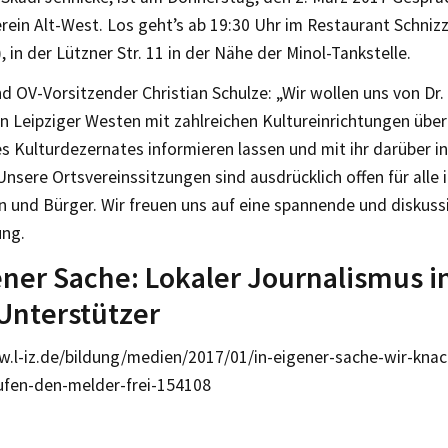
rein Alt-West. Los geht’s ab 19:30 Uhr im Restaurant Schniz
 in der Lützner Str. 11 in der Nähe der Minol-Tankstelle.
d OV-Vorsitzender Christian Schulze: „Wir wollen uns von Dr.
en Leipziger Westen mit zahlreichen Kultureinrichtungen über
s Kulturdezernates informieren lassen und mit ihr darüber i
sere Ortsvereinssitzungen sind ausdrücklich offen für alle 
n und Bürger. Wir freuen uns auf eine spannende und diskuss
ung.
ener Sache: Lokaler Journalismus i
Unterstützer
w.l-iz.de/bildung/medien/2017/01/in-eigener-sache-wir-kn
ufen-den-melder-frei-154108