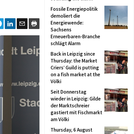
Fossile Energiepolitik
demoliert die
Energiewende:
Sachsens
Erneuerbaren-Branche
schlägt Alarm
Back in Leipzig since
Thursday: the Market
Criers’ Guild is putting
on a fish market at the
Völki
Seit Donnerstag
wieder in Leipzig: Gilde
der Marktschreier
gastiert mit Fischmarkt
am Völki
Thursday, 6 August