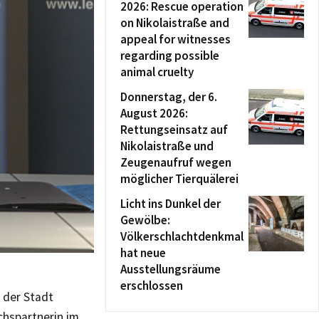
2026: Rescue operation
on Nikolaistraße and
appeal for witnesses
regarding possible
animal cruelty
Donnerstag, der 6.
August 2026:
Rettungseinsatz auf
Nikolaistraße und
Zeugenaufruf wegen
möglicher Tierquälerei
Licht ins Dunkel der
Gewölbe:
Völkerschlachtdenkmal
hat neue
Ausstellungsräume
erschlossen
n der Stadt
chspartnerin im