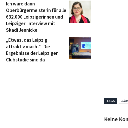
Ich wäre dann
Oberbürgermeisterin für alle
632.000 Leipzigerinnen und
Leipziger: Interview mit
Skadi Jennicke
„Etwas, das Leipzig
attraktiv macht“: Die
Ergebnisse der Leipziger
Clubstudie sind da
TAGS
Skad
Keine Ko