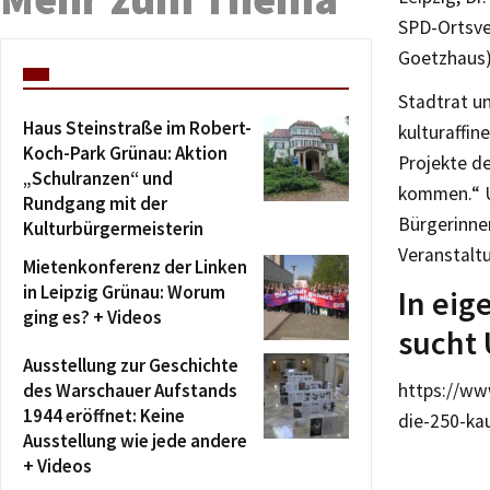
SPD-Ortsve
Goetzhaus),
Stadtrat un
Haus Steinstraße im Robert-
kulturaffin
Koch-Park Grünau: Aktion
Projekte de
„Schulranzen“ und
kommen.“ Un
Rundgang mit der
Bürgerinne
Kulturbürgermeisterin
Veranstalt
Mietenkonferenz der Linken
in Leipzig Grünau: Worum
In eig
ging es? + Videos
sucht 
Ausstellung zur Geschichte
des Warschauer Aufstands
https://ww
1944 eröffnet: Keine
die-250-ka
Ausstellung wie jede andere
+ Videos