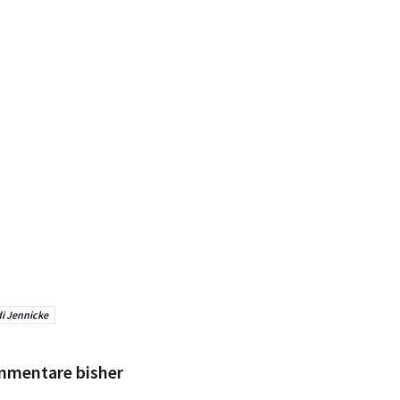
i Jennicke
mmentare bisher