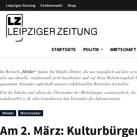
Leipziger Zeitung
Stellenmarkt
Shop
Leipziger Zeitung
STARTSEITE
POLITIK
WIRTSCHAFT
Im Bereich
„Melder“
finden Sie Inhalte Dritter, die uns tagtäglich auf den ver
also um aktuelle, redaktionell nicht bearbeitete und auf ihren Wahrheitsgehalt 
genannten Absender außerhalb unseres redaktionellen Bereiches darstellen.
Für die Inhalte sind allein die Übersender der Mitteilungen verantwortlich, di
redaktion@l-iz.de
oder kontaktieren den Versender der Informationen.
Melder
Wortmelder
Am 2. März: Kulturbürger