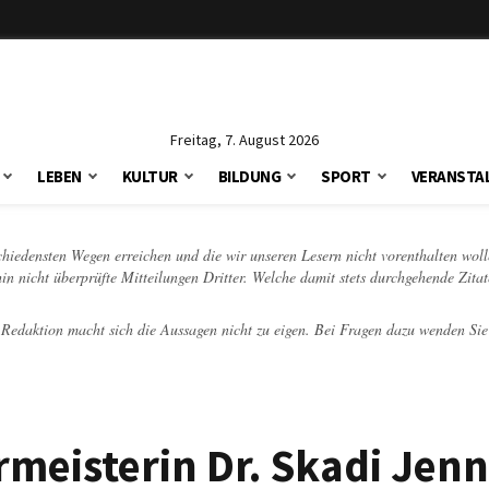
Freitag, 7. August 2026
LEBEN
KULTUR
BILDUNG
SPORT
VERANSTA
schiedensten Wegen erreichen und die wir unseren Lesern nicht vorenthalten woll
hin nicht überprüfte Mitteilungen Dritter. Welche damit stets durchgehende Zita
e Redaktion macht sich die Aussagen nicht zu eigen. Bei Fragen dazu wenden Sie
meisterin Dr. Skadi Jenn