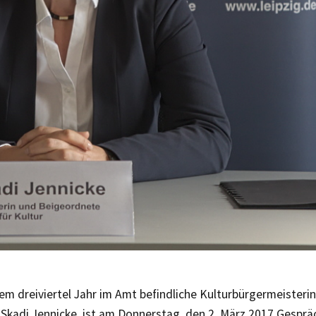
nem dreiviertel Jahr im Amt befindliche Kulturbürgermeisteri
. Skadi Jennicke, ist am Donnerstag, den 2. März 2017 Gesprä