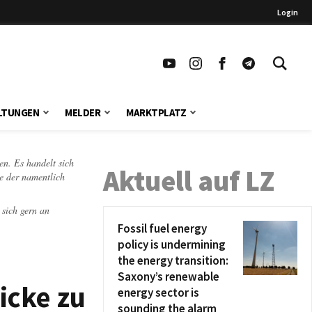
Login
LTUNGEN
MELDER
MARKTPLATZ
en. Es handelt sich
Aktuell auf LZ
te der namentlich
 sich gern an
Fossil fuel energy
policy is undermining
the energy transition:
Saxony’s renewable
icke zu
energy sector is
sounding the alarm