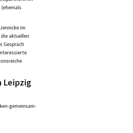
z (ehemals
 Jennicke im
 die aktuellen
ns Gespräch
interessierte
ionsreiche
n Leipzig
acken-gemeinsam-