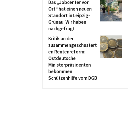
Das „Jobcenter vor
Ort“ hat einen neuen
Standort in Leipzig-
Grünau. Wir haben
nachgefragt
Kritik an der
zusammengeschustert
en Rentenreform:
Ostdeutsche
Ministerpräsidenten
bekommen
Schützenhilfe vom DGB