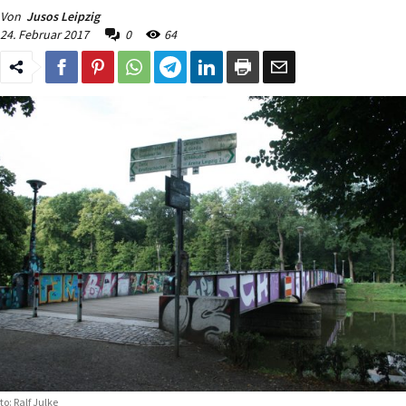
Von
Jusos Leipzig
24. Februar 2017
0
64
to: Ralf Julke