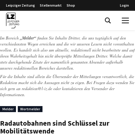
Leipziger Zeitung
Stellenmarkt
Shop
Login
Leipziger Zeitung
Im Bereich
„Melder“
finden Sie Inhalte Dritter, die uns tagtäglich auf den
verschiedensten Wegen erreichen und die wir unseren Lesern nicht vorenthalten
wollen. Es handelt sich also um aktuelle, redaktionell nicht bearbeitete und auf
ihren Wahrheitsgehalt hin nicht überprüfte Mitteilungen Dritter. Welche damit
stets durchgehende Zitate der namentlich genannten Absender außerhalb
unseres redaktionellen Bereiches darstellen.
Für die Inhalte sind allein die Übersender der Mitteilungen verantwortlich, die
Redaktion macht sich die Aussagen nicht zu eigen. Bei Fragen dazu wenden Sie
sich gern an
redaktion@l-iz.de
oder kontaktieren den Versender der
Informationen.
Melder
Wortmelder
Radautobahnen sind Schlüssel zur
Mobilitätswende