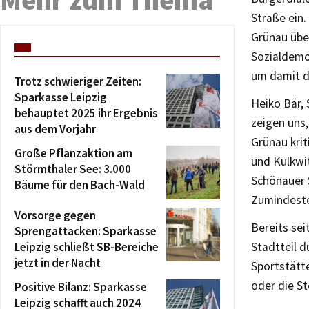
Straße ein.
Grünau über
Sozialdemo
um damit d
Trotz schwieriger Zeiten:
Sparkasse Leipzig
Heiko Bär,
behauptet 2025 ihr Ergebnis
zeigen uns
aus dem Vorjahr
Grünau krit
Große Pflanzaktion am
und Kulkwi
Störmthaler See: 3.000
Schönauer S
Bäume für den Bach-Wald
Zumindeste
Vorsorge gegen
Bereits sei
Sprengattacken: Sparkasse
Leipzig schließt SB-Bereiche
Stadtteil 
jetzt in der Nacht
Sportstätt
oder die St
Positive Bilanz: Sparkasse
Leipzig schafft auch 2024