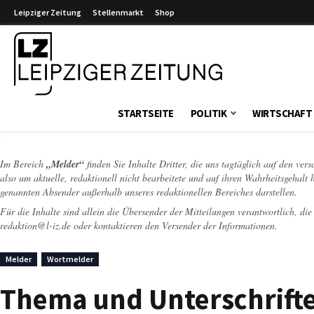
Leipziger Zeitung
Stellenmarkt
Shop
Leipziger Zeitung
STARTSEITE
POLITIK
WIRTSCHAFT
Im Bereich
„Melder“
finden Sie Inhalte Dritter, die uns tagtäglich auf den ver
also um aktuelle, redaktionell nicht bearbeitete und auf ihren Wahrheitsgehalt 
genannten Absender außerhalb unseres redaktionellen Bereiches darstellen.
Für die Inhalte sind allein die Übersender der Mitteilungen verantwortlich, di
redaktion@l-iz.de
oder kontaktieren den Versender der Informationen.
Melder
Wortmelder
Thema und Unterschrift