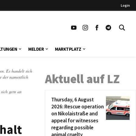
Login
LTUNGEN
MELDER
MARKTPLATZ
en. Es handelt sich
Aktuell auf LZ
te der namentlich
 sich gern an
Thursday, 6 August
2026: Rescue operation
on Nikolaistraße and
appeal for witnesses
halt
regarding possible
animal cruelty