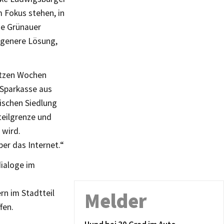
m Fokus stehen, in
ie Grünauer
ogenere Lösung,
etzen Wochen
 Sparkasse aus
wischen Siedlung
teilgrenze und
 wird.
er das Internet.“
dialoge im
rn im Stadtteil
Melder
fen.