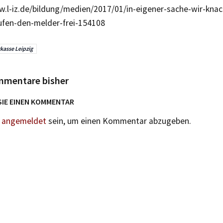
w.l-iz.de/bildung/medien/2017/01/in-eigener-sache-wir-kn
ufen-den-melder-frei-154108
kasse Leipzig
mmentare bisher
SIE EINEN KOMMENTAR
n
angemeldet
sein, um einen Kommentar abzugeben.