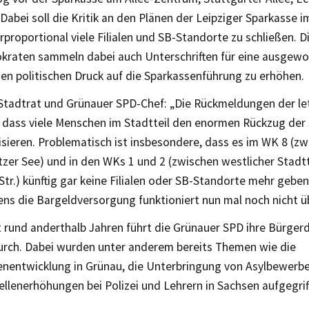
 Dabei soll die Kritik an den Plänen der Leipziger Sparkasse i
proportional viele Filialen und SB-Standorte zu schließen. D
kraten sammeln dabei auch Unterschriften für eine ausgew
en politischen Druck auf die Sparkassenführung zu erhöhen.
 Stadtrat und Grünauer SPD-Chef: „Die Rückmeldungen der l
, dass viele Menschen im Stadtteil den enormen Rückzug der
isieren. Problematisch ist insbesondere, dass es im WK 8 (z
tzer See) und in den WKs 1 und 2 (zwischen westlicher Stadt
tr.) künftig gar keine Filialen oder SB-Standorte mehr geben
ns die Bargeldversorgung funktioniert nun mal noch nicht üb
t rund anderthalb Jahren führt die Grünauer SPD ihre Bürger
durch. Dabei wurden unter anderem bereits Themen wie die
enentwicklung in Grünau, die Unterbringung von Asylbewerbe
ellenerhöhungen bei Polizei und Lehrern in Sachsen aufgegrif