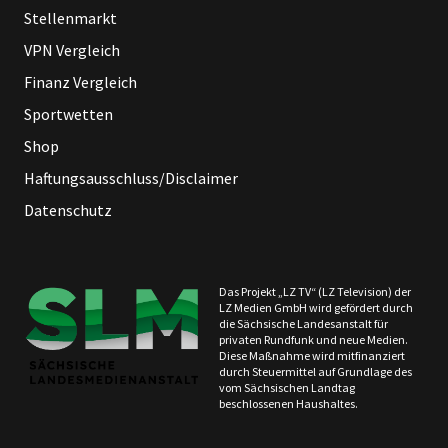
Stellenmarkt
VPN Vergleich
Finanz Vergleich
Sportwetten
Shop
Haftungsausschluss/Disclaimer
Datenschutz
Das Projekt „LZ TV“ (LZ Television) der
LZ Medien GmbH wird gefördert durch
die Sächsische Landesanstalt für
privaten Rundfunk und neue Medien.
Diese Maßnahme wird mitfinanziert
durch Steuermittel auf Grundlage des
vom Sächsischen Landtag
beschlossenen Haushaltes.