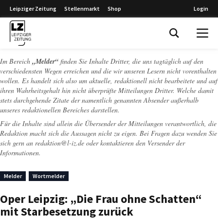
Leipziger Zeitung
Stellenmarkt
Shop
Login
Leipziger Zeitung
Im Bereich
„Melder“
finden Sie Inhalte Dritter, die uns tagtäglich auf den
verschiedensten Wegen erreichen und die wir unseren Lesern nicht vorenthalten
wollen. Es handelt sich also um aktuelle, redaktionell nicht bearbeitete und auf
ihren Wahrheitsgehalt hin nicht überprüfte Mitteilungen Dritter. Welche damit
stets durchgehende Zitate der namentlich genannten Absender außerhalb
unseres redaktionellen Bereiches darstellen.
Für die Inhalte sind allein die Übersender der Mitteilungen verantwortlich, die
Redaktion macht sich die Aussagen nicht zu eigen. Bei Fragen dazu wenden Sie
sich gern an
redaktion@l-iz.de
oder kontaktieren den Versender der
Informationen.
Melder
Wortmelder
Oper Leipzig: „Die Frau ohne Schatten“
mit Starbesetzung zurück