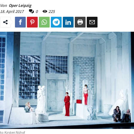
Von
Oper Leipzig
18. April 2017
0
225
to: Kirsten Nijhof