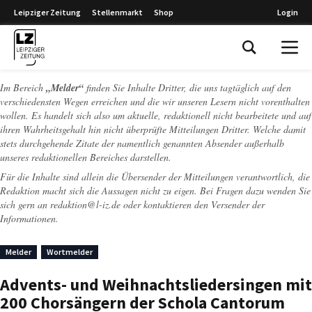
Leipziger Zeitung
Stellenmarkt
Shop
Login
Leipziger Zeitung
Im Bereich
„Melder“
finden Sie Inhalte Dritter, die uns tagtäglich auf den
verschiedensten Wegen erreichen und die wir unseren Lesern nicht vorenthalten
wollen. Es handelt sich also um aktuelle, redaktionell nicht bearbeitete und auf
ihren Wahrheitsgehalt hin nicht überprüfte Mitteilungen Dritter. Welche damit
stets durchgehende Zitate der namentlich genannten Absender außerhalb
unseres redaktionellen Bereiches darstellen.
Für die Inhalte sind allein die Übersender der Mitteilungen verantwortlich, die
Redaktion macht sich die Aussagen nicht zu eigen. Bei Fragen dazu wenden Sie
sich gern an
redaktion@l-iz.de
oder kontaktieren den Versender der
Informationen.
Melder
Wortmelder
Advents- und Weihnachtsliedersingen mit
200 Chorsängern der Schola Cantorum