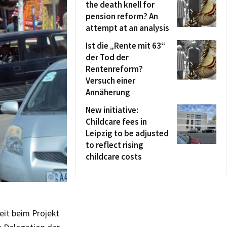
the death knell for
pension reform? An
attempt at an analysis
Ist die „Rente mit 63“
der Tod der
Rentenreform?
Versuch einer
Annäherung
New initiative:
Childcare fees in
Leipzig to be adjusted
to reflect rising
childcare costs
eit beim Projekt