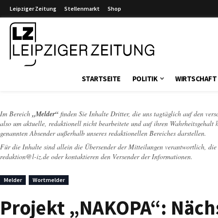
Leipziger Zeitung
Stellenmarkt
Shop
Leipziger Zeitung
STARTSEITE
POLITIK
WIRTSCHAFT
Im Bereich
„Melder“
finden Sie Inhalte Dritter, die uns tagtäglich auf den ver
also um aktuelle, redaktionell nicht bearbeitete und auf ihren Wahrheitsgehalt 
genannten Absender außerhalb unseres redaktionellen Bereiches darstellen.
Für die Inhalte sind allein die Übersender der Mitteilungen verantwortlich, di
redaktion@l-iz.de
oder kontaktieren den Versender der Informationen.
Melder
Wortmelder
Projekt „NAKOPA“: Nächs