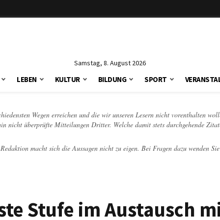
Samstag, 8. August 2026
LEBEN
KULTUR
BILDUNG
SPORT
VERANSTA
schiedensten Wegen erreichen und die wir unseren Lesern nicht vorenthalten woll
hin nicht überprüfte Mitteilungen Dritter. Welche damit stets durchgehende Zita
e Redaktion macht sich die Aussagen nicht zu eigen. Bei Fragen dazu wenden Sie
te Stufe im Austausch mi