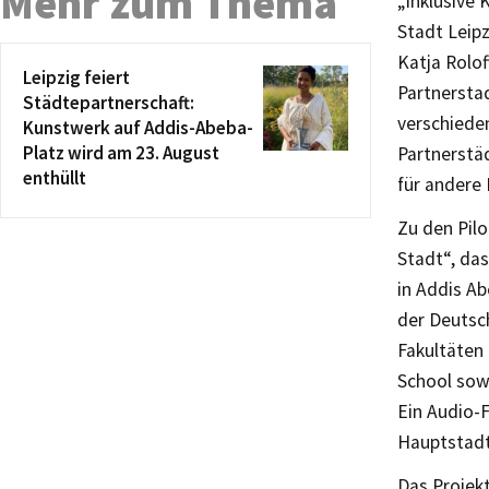
Mehr zum Thema
„Inklusive
Stadt Leip
Katja Rolof
Leipzig feiert
Partnersta
Städtepartnerschaft:
verschiede
Kunstwerk auf Addis-Abeba-
Platz wird am 23. August
Partnerstäd
enthüllt
für andere
Zu den Pilo
Stadt“, das
in Addis Ab
der Deutsc
Fakultäten
School sow
Ein Audio-
Hauptstadt.
Das Projek