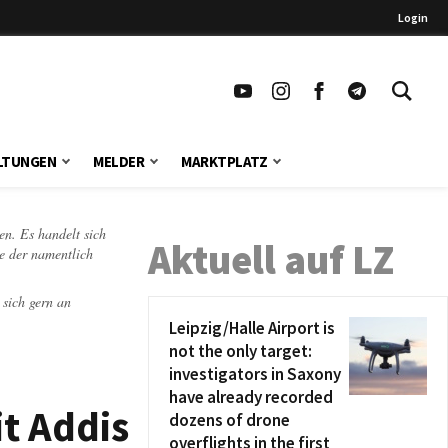
Login
LTUNGEN
MELDER
MARKTPLATZ
en. Es handelt sich
Aktuell auf LZ
te der namentlich
 sich gern an
Leipzig/Halle Airport is
not the only target:
investigators in Saxony
have already recorded
t Addis
dozens of drone
overflights in the first