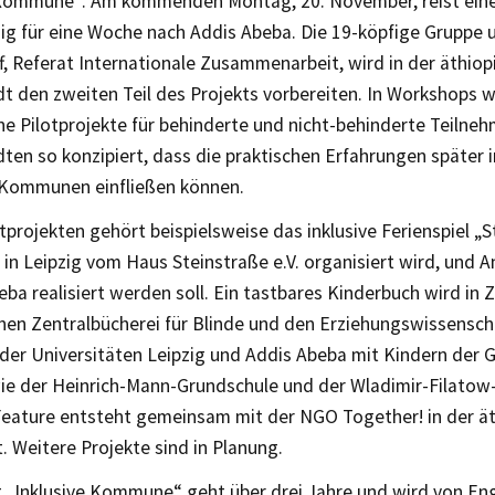
 Kommune“. Am kommenden Montag, 20. November, reist eine
zig für eine Woche nach Addis Abeba. Die 19-köpfige Gruppe 
f, Referat Internationale Zusammenarbeit, wird in der äthio
dt den zweiten Teil des Projekts vorbereiten. In Workshops 
ne Pilotprojekte für behinderte und nicht-behinderte Teilne
ten so konzipiert, dass die praktischen Erfahrungen später i
 Kommunen einfließen können.
tprojekten gehört beispielsweise das inklusive Ferienspiel „S
 in Leipzig vom Haus Steinstraße e.V. organisiert wird, und 
eba realisiert werden soll. Ein tastbares Kinderbuch wird i
hen Zentralbücherei für Blinde und den Erziehungswissenscha
 der Universitäten Leipzig und Addis Abeba mit Kindern der
ie der Heinrich-Mann-Grundschule und der Wladimir-Filatow-
Feature entsteht gemeinsam mit der NGO Together! in der ä
 Weitere Projekte sind in Planung.
t „Inklusive Kommune“ geht über drei Jahre und wird von E