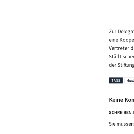
Zur Delegat
eine Koope
Vertreter d
Städtischen
der Stiftun
TAGS
Addi
Keine Ko
SCHREIBEN 
Sie müsse