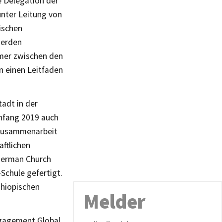
 Delegation der
unter Leitung von
pischen
werden
hmer zwischen den
n einen Leitfaden
tadt in der
Anfang 2019 auch
n Zusammenarbeit
ftlichen
 German Church
Schule gefertigt.
thiopischen
Melder
ngagement Global