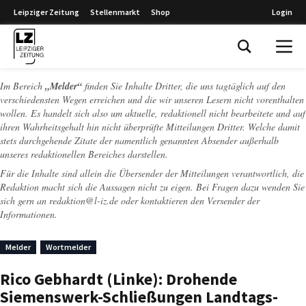
Leipziger Zeitung
Stellenmarkt
Shop
Login
Leipziger Zeitung
Im Bereich
„Melder“
finden Sie Inhalte Dritter, die uns tagtäglich auf den
verschiedensten Wegen erreichen und die wir unseren Lesern nicht vorenthalten
wollen. Es handelt sich also um aktuelle, redaktionell nicht bearbeitete und auf
ihren Wahrheitsgehalt hin nicht überprüfte Mitteilungen Dritter. Welche damit
stets durchgehende Zitate der namentlich genannten Absender außerhalb
unseres redaktionellen Bereiches darstellen.
Für die Inhalte sind allein die Übersender der Mitteilungen verantwortlich, die
Redaktion macht sich die Aussagen nicht zu eigen. Bei Fragen dazu wenden Sie
sich gern an
redaktion@l-iz.de
oder kontaktieren den Versender der
Informationen.
Melder
Wortmelder
Rico Gebhardt (Linke): Drohende
Siemenswerk-Schließungen Landtags-