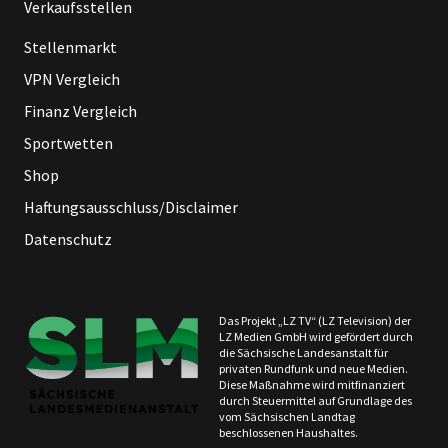
Verkaufsstellen
Stellenmarkt
VPN Vergleich
Finanz Vergleich
Sportwetten
Shop
Haftungsausschluss/Disclaimer
Datenschutz
Das Projekt „LZ TV“ (LZ Television) der
LZ Medien GmbH wird gefördert durch
die Sächsische Landesanstalt für
privaten Rundfunk und neue Medien.
Diese Maßnahme wird mitfinanziert
durch Steuermittel auf Grundlage des
vom Sächsischen Landtag
beschlossenen Haushaltes.