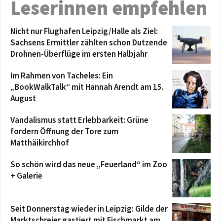
Leserinnen empfehlen
Nicht nur Flughafen Leipzig/Halle als Ziel:
Sachsens Ermittler zählten schon Dutzende
Drohnen-Überflüge im ersten Halbjahr
Im Rahmen von Tacheles: Ein
„BookWalkTalk“ mit Hannah Arendt am 15.
August
Vandalismus statt Erlebbarkeit: Grüne
fordern Öffnung der Tore zum
Matthäikirchhof
So schön wird das neue „Feuerland“ im Zoo
+ Galerie
Seit Donnerstag wieder in Leipzig: Gilde der
Marktschreier gastiert mit Fischmarkt am