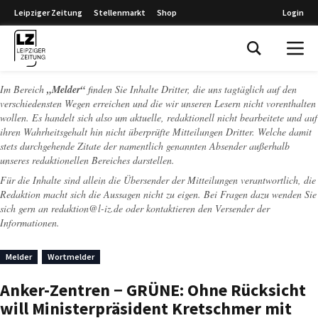
Leipziger Zeitung
Stellenmarkt
Shop
Login
Leipziger Zeitung
Im Bereich
„Melder“
finden Sie Inhalte Dritter, die uns tagtäglich auf den
verschiedensten Wegen erreichen und die wir unseren Lesern nicht vorenthalten
wollen. Es handelt sich also um aktuelle, redaktionell nicht bearbeitete und auf
ihren Wahrheitsgehalt hin nicht überprüfte Mitteilungen Dritter. Welche damit
stets durchgehende Zitate der namentlich genannten Absender außerhalb
unseres redaktionellen Bereiches darstellen.
Für die Inhalte sind allein die Übersender der Mitteilungen verantwortlich, die
Redaktion macht sich die Aussagen nicht zu eigen. Bei Fragen dazu wenden Sie
sich gern an
redaktion@l-iz.de
oder kontaktieren den Versender der
Informationen.
Melder
Wortmelder
Anker-Zentren − GRÜNE: Ohne Rücksicht
will Ministerpräsident Kretschmer mit