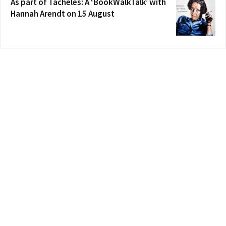
As part of Tacheles: A ‘BookWalkTalk’ with
Hannah Arendt on 15 August